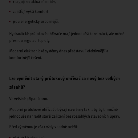
reagují na aktuální odběr,
zajišťují vyšší komfort,
jsou energeticky úspornější.
Hydraulické průtokové ohřívače mají jednodušší konstrukci, ale méně
přesnou regulaci teploty.
Moderní elektronické systémy dnes představují efektivnější a
komfortnější řešení.
Lze vyměnit starý průtokový ohřívač za nový bez velkých
zásahů?
Ve většině případů ano.
Moderní průtokové ohřívače bývají navrženy tak, aby bylo možné
jednoduše nahradit starší zařízení bez rozsáhlých stavebních úprav.
Před výměnou je však vždy vhodné ověřit:
elektrické připojení,