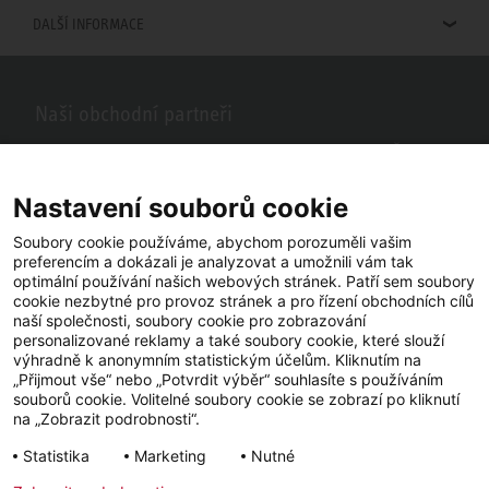
DALŠÍ INFORMACE
Naši obchodní partneři
Hledáte obchodní partnery STIEBEL ELTRON ve vašem okolí? Žádný
problém, do vyhledávacího pole stačí zadat PSČ nebo město a zobrazí
se vám naši partneři ve vašem okolí.
Nastavení souborů cookie
Soubory cookie používáme, abychom porozuměli vašim
preferencím a dokázali je analyzovat a umožnili vám tak
optimální používání našich webových stránek. Patří sem soubory
cookie nezbytné pro provoz stránek a pro řízení obchodních cílů
naší společnosti, soubory cookie pro zobrazování
personalizované reklamy a také soubory cookie, které slouží
výhradně k anonymním statistickým účelům. Kliknutím na
„Přijmout vše“ nebo „Potvrdit výběr“ souhlasíte s používáním
souborů cookie. Volitelné soubory cookie se zobrazí po kliknutí
YouTube
Facebook
LinkedIn
na „Zobrazit podrobnosti“.
Statistika
Marketing
Nutné
Instagram