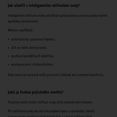
Jak ušetřit s inteligentním ohřívačem vody?
Inteligentní ohřívače vody umožňují optimalizovat provoz podle reálné
spotřeby domácnosti.
Mohou například:
automaticky upravovat teplotu,
učit se režim domácnosti,
využívat levnější tarif elektřiny,
spolupracovat s fotovoltaikou.
Díky tomu lze výrazně snížit provozní náklady bez omezení komfortu.
Jaká je funkce pojistného ventilu?
Pojistný ventil chrání ohřívač vody před nadměrným tlakem.
Při zahřívání vody dochází ke zvýšení tlaku v zásobníku. Ventil
automaticky uvolňuje přebytečný tlak a chrání zařízení před