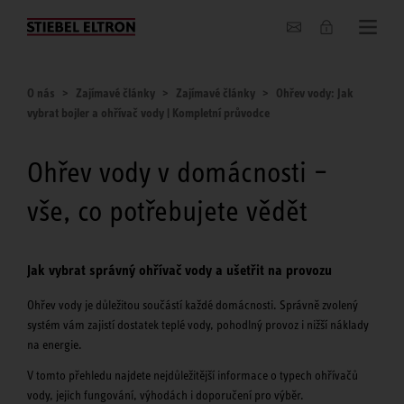
O nás
O nás
Zajímavé články
Zajímavé články
Ohřev vody: Jak
vybrat bojler a ohřívač vody | Kompletní průvodce
Ohřev vody v domácnosti –
vše, co potřebujete vědět
Jak vybrat správný ohřívač vody a ušetřit na provozu
Ohřev vody je důležitou součástí každé domácnosti. Správně zvolený
systém vám zajistí dostatek teplé vody, pohodlný provoz i nižší náklady
na energie.
V tomto přehledu najdete nejdůležitější informace o typech ohřívačů
vody, jejich fungování, výhodách i doporučení pro výběr.