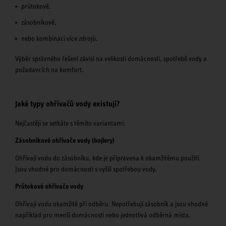
průtokově,
zásobníkově,
nebo kombinací více zdrojů.
Výběr správného řešení závisí na velikosti domácnosti, spotřebě vody a
požadavcích na komfort.
Jaké typy ohřívačů vody existují?
Nejčastěji se setkáte s těmito variantami:
Zásobníkové ohřívače vody (bojlery)
Ohřívají vodu do zásobníku, kde je připravena k okamžitému použití.
Jsou vhodné pro domácnosti s vyšší spotřebou vody.
Průtokové ohřívače vody
Ohřívají vodu okamžitě při odběru. Nepotřebují zásobník a jsou vhodné
například pro menší domácnosti nebo jednotlivá odběrná místa.