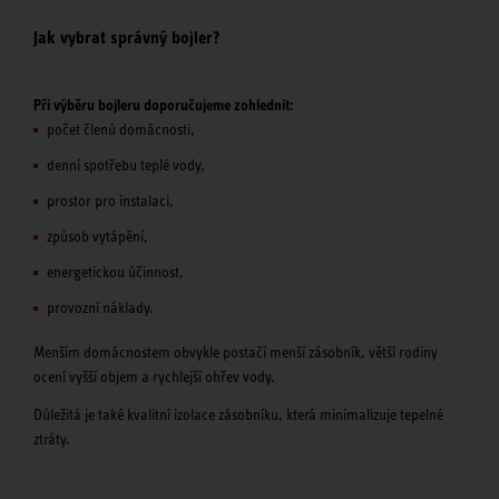
Jak vybrat správný bojler?
Při výběru bojleru doporučujeme zohlednit:
počet členů domácnosti,
denní spotřebu teplé vody,
prostor pro instalaci,
způsob vytápění,
energetickou účinnost,
provozní náklady.
Menším domácnostem obvykle postačí menší zásobník, větší rodiny
ocení vyšší objem a rychlejší ohřev vody.
Důležitá je také kvalitní izolace zásobníku, která minimalizuje tepelné
ztráty.