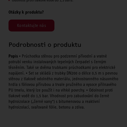
Otázky k produktu?
Kontaktujte nás
Podrobnosti o produktu
Popis
• Průchodka stěnou pro podzemní přívodní a vratné
potrubí venku instalovaných tepelných čerpadel s černým
těsněním. Také se dvěma trubkami průchodkami pro elektrické
napájení. • Set se skládá z trubky DN200 o délce 0,5 m s pevnou
stěnou z tlakově odolného materiálu, jednostranného násuvného
hrdla s fóliovou přírubou a trvale pružného a vysoce přilnavého
PU tmelu, který lze použít i na vlhké povrchy. • Odolnost proti
tlakové vodě do 1,5 bar. Vhodnost pro zabudování do černé
hydroizolace („černé vany“) s bitumenovou a reaktivní
hydroizolací, svařované fólie, betonu a zdiva.