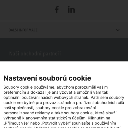
Facebook
LinkedIn
DALŠÍ INFORMACE
Naši obchodní partneři
Hledáte obchodní partnery STIEBEL ELTRON ve vašem okolí? Žádný
problém, do vyhledávacího pole stačí zadat PSČ nebo město a zobrazí
se vám naši partneři ve vašem okolí.
Nastavení souborů cookie
Soubory cookie používáme, abychom porozuměli vašim
preferencím a dokázali je analyzovat a umožnili vám tak
optimální používání našich webových stránek. Patří sem soubory
cookie nezbytné pro provoz stránek a pro řízení obchodních cílů
naší společnosti, soubory cookie pro zobrazování
personalizované reklamy a také soubory cookie, které slouží
výhradně k anonymním statistickým účelům. Kliknutím na
„Přijmout vše“ nebo „Potvrdit výběr“ souhlasíte s používáním