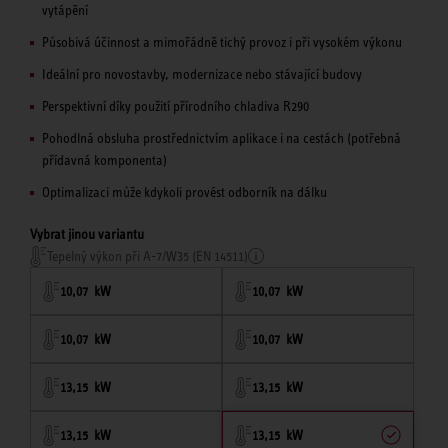
vytápění
Působivá účinnost a mimořádně tichý provoz i při vysokém výkonu
Ideální pro novostavby, modernizace nebo stávající budovy
Perspektivní díky použití přírodního chladiva R290
Pohodlná obsluha prostřednictvím aplikace i na cestách (potřebná
přídavná komponenta)
Optimalizaci může kdykoli provést odborník na dálku
Vybrat jinou variantu
Tepelný výkon při A-7/W35 (EN 14511)
10,07 kW
10,07 kW
10,07 kW
10,07 kW
13,15 kW
13,15 kW
13,15 kW
13,15 kW