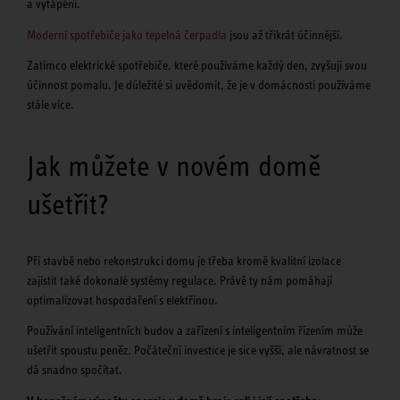
a vytápění.
Moderní spotřebiče jako tepelná čerpadla
jsou až třikrát účinnější.
Zatímco elektrické spotřebiče, které používáme každý den, zvyšují svou
účinnost pomalu. Je důležité si uvědomit, že je v domácnosti používáme
stále více.
Jak můžete v novém domě
ušetřit?
Při stavbě nebo rekonstrukci domu je třeba kromě kvalitní izolace
zajistit také dokonalé systémy regulace. Právě ty nám pomáhají
optimalizovat hospodaření s elektřinou.
Používání inteligentních budov a zařízení s inteligentním řízením může
ušetřit spoustu peněz. Počáteční investice je sice vyšší, ale návratnost se
dá snadno spočítat.