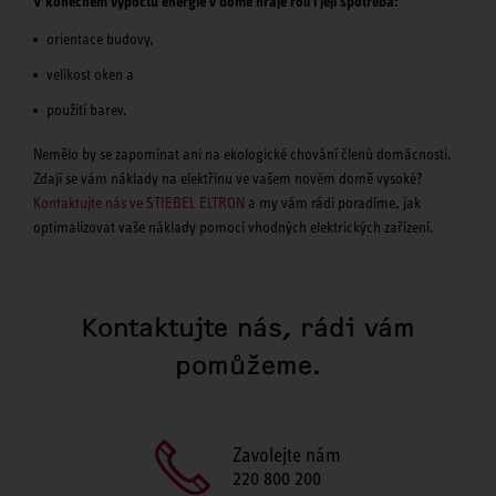
V konečném výpočtu energie v domě hraje roli i její spotřeba:
orientace budovy,
velikost oken a
použití barev.
Nemělo by se zapomínat ani na ekologické chování členů domácnosti.
Zdají se vám náklady na elektřinu ve vašem novém domě vysoké?
Kontaktujte nás ve STIEBEL ELTRON
a my vám rádi poradíme, jak
optimalizovat vaše náklady pomocí vhodných elektrických zařízení.
Kontaktujte nás, rádi vám
pomůžeme.
Zavolejte nám
220 800 200