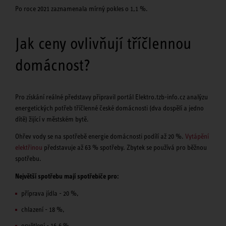
Po roce 2021 zaznamenala mírný pokles o 1,1 %.
Jak ceny ovlivňují tříčlennou
domácnost?
Pro získání reálné představy připravil portál Elektro.tzb-info.cz analýzu
energetických potřeb tříčlenné české domácnosti (dva dospělí a jedno
dítě) žijící v městském bytě.
Ohřev vody se na spotřebě energie domácnosti podílí až 20 %.
Vytápění
elektřinou
představuje až 63 % spotřeby. Zbytek se používá pro běžnou
spotřebu.
Největší spotřebu mají spotřebiče pro:
příprava jídla - 20 %,
chlazení - 18 %,
osvětlení - 16,6 %,