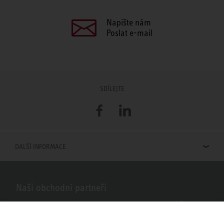
Napište nám
Poslat e-mail
SDÍLEJTE
Facebook
LinkedIn
DALŠÍ INFORMACE
Naši obchodní partneři
Hledáte obchodní partnery STIEBEL ELTRON ve vašem okolí? Žádný
problém, do vyhledávacího pole stačí zadat PSČ nebo město a zobrazí