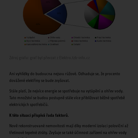
Zdroj grafu: graf byl převzat z Elektro.tzb-info.cz
Ani vyhlídky do budoucna nejsou růžové. Odhaduje se, že procento
dovážené elektřiny se bude zvyšovat.
Stále platí, že nejvíce energie se spotřebuje na vytápění a ohřev vody.
Tato množství se budou postupně stále více přibližovat běžné spotřebě
elektrických spotřebičů.
K této situaci přispívá řada faktorů.
Nově rekonstruované nemovitosti mají díky moderní izolaci poloviční až
třetinové tepelné ztráty. Zvyšuje se také účinnost zařízení na ohřev vody