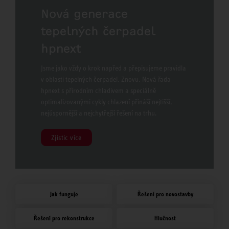
Nová generace
tepelných čerpadel
hpnext
Jsme jako vždy o krok napřed a přepisujeme pravidla
v oblasti tepelných čerpadel. Znovu. Nová řada
hpnext s přírodním chladivem a speciálně
optimalizovanými cykly chlazení přináší nejtišší,
nejúspornější a nejchytřejší řešení na trhu.
Zjistic více
Jak funguje
Řešení pro novostavby
Řešení pro rekonstrukce
Hlučnost