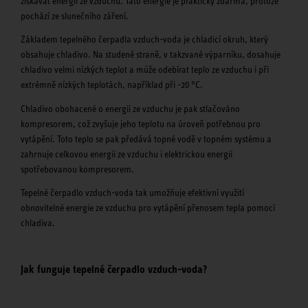
získávat energii ze vzduchu. Tato energie je prakticky zdarma, protože
pochází ze slunečního záření.
Základem tepelného čerpadla vzduch-voda je chladicí okruh, který
obsahuje chladivo. Na studené straně, v takzvané výparníku, dosahuje
chladivo velmi nízkých teplot a může odebírat teplo ze vzduchu i při
extrémně nízkých teplotách, například při -20 °C.
Chladivo obohacené o energii ze vzduchu je pak stlačováno
kompresorem, což zvyšuje jeho teplotu na úroveň potřebnou pro
vytápění. Toto teplo se pak předává topné vodě v topném systému a
zahrnuje celkovou energii ze vzduchu i elektrickou energii
spotřebovanou kompresorem.
Tepelné čerpadlo vzduch-voda tak umožňuje efektivní využití
obnovitelné energie ze vzduchu pro vytápění přenosem tepla pomocí
chladiva.
Jak funguje tepelné čerpadlo vzduch-voda?