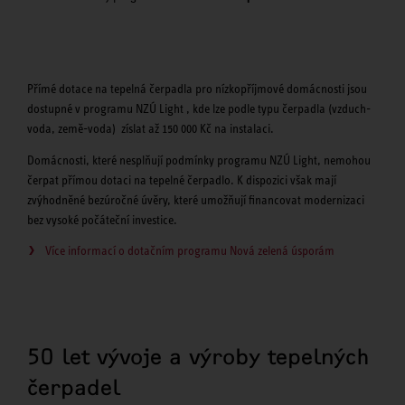
Přímé dotace na tepelná čerpadla pro nízkopříjmové domácnosti jsou
dostupné v programu NZÚ Light , kde lze podle typu čerpadla (vzduch-
voda, země-voda) zíslat až 150 000 Kč na instalaci.
Domácnosti, které nesplňují podmínky programu NZÚ Light, nemohou
čerpat přímou dotaci na tepelné čerpadlo. K dispozici však mají
zvýhodněné bezúročné úvěry, které umožňují financovat modernizaci
bez vysoké počáteční investice.
Více informací o dotačním programu Nová zelená úsporám
50 let vývoje a výroby tepelných
čerpadel