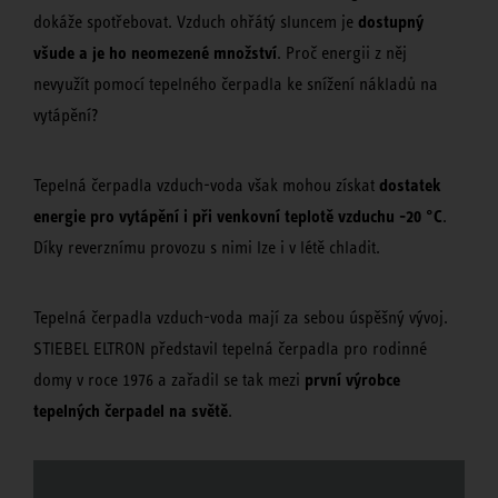
dostupný
dokáže spotřebovat. Vzduch ohřátý sluncem je
všude a je ho neomezené množství
. Proč energii z něj
nevyužít pomocí tepelného čerpadla ke snížení nákladů na
vytápění?
dostatek
Tepelná čerpadla vzduch-voda však mohou získat
energie pro vytápění i při venkovní teplotě vzduchu -20 °C
.
Díky reverznímu provozu s nimi lze i v létě chladit.
Tepelná čerpadla vzduch-voda mají za sebou úspěšný vývoj.
STIEBEL ELTRON představil tepelná čerpadla pro rodinné
první výrobce
domy v roce 1976 a zařadil se tak mezi
tepelných čerpadel na světě
.