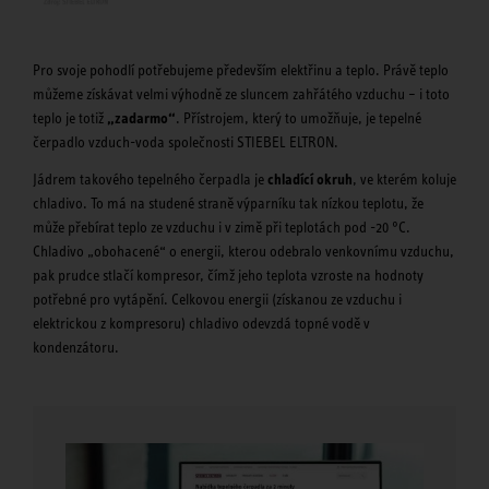
Pro svoje pohodlí potřebujeme především elektřinu a teplo. Právě teplo
můžeme získávat velmi výhodně ze sluncem zahřátého vzduchu – i toto
teplo je totiž
„zadarmo“
. Přístrojem, který to umožňuje, je tepelné
čerpadlo vzduch-voda společnosti STIEBEL ELTRON.
Jádrem takového tepelného čerpadla je
chladící okruh
, ve kterém koluje
chladivo. To má na studené straně výparníku tak nízkou teplotu, že
může přebírat teplo ze vzduchu i v zimě při teplotách pod -20 °C.
Chladivo „obohacené“ o energii, kterou odebralo venkovnímu vzduchu,
pak prudce stlačí kompresor, čímž jeho teplota vzroste na hodnoty
potřebné pro vytápění. Celkovou energii (získanou ze vzduchu i
elektrickou z kompresoru) chladivo odevzdá topné vodě v
kondenzátoru.