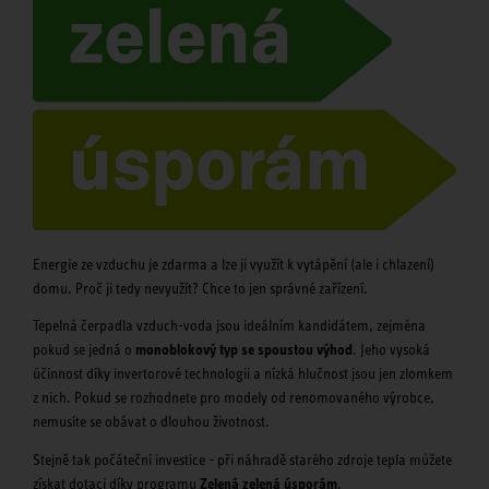
Energie ze vzduchu je zdarma a lze ji využít k vytápění (ale i chlazení)
domu. Proč ji tedy nevyužít? Chce to jen správné zařízení.
Tepelná čerpadla vzduch-voda jsou ideálním kandidátem, zejména
pokud se jedná o
monoblokový typ se spoustou výhod
. Jeho vysoká
účinnost díky invertorové technologii a nízká hlučnost jsou jen zlomkem
z nich. Pokud se rozhodnete pro modely od renomovaného výrobce,
nemusíte se obávat o dlouhou životnost.
Stejně tak počáteční investice - při náhradě starého zdroje tepla můžete
získat dotaci díky programu
Zelená zelená úsporám
.