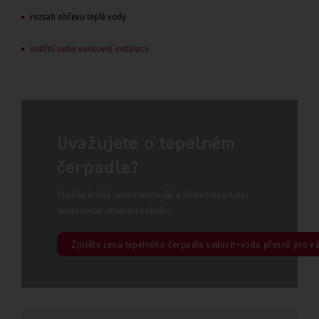
rozsah ohřevu teplé vody
vnitřní nebo venkovní instalace
Uvažujete o tepelném
čerpadle?
Vyplňte krátký online formulář a dostanete od nás
nezávaznou cenovou nabídku.
Zjistěte cenu tepelného čerpadla vzduch–voda přesně pro v