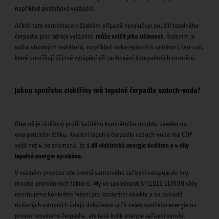
například podlahové vytápění.
Ačkoli tato kombinace v žádném případě nevylučuje použití tepelného
čerpadla jako zdroje vytápění,
může snížit jeho účinnost
. Řešením je
volba vhodných radiátorů, například nízkoteplotních radiátorů fan-coil,
které umožňují účinné vytápění při zachování kompaktních rozměrů.
Jakou spotřebu elektřiny má tepelné čerpadlo vzduch-voda?
Obecně je zátěžový profil každého konkrétního modelu uveden na
energetickém štítku. Kvalitní tepelné čerpadlo vzduch-voda má COP
vyšší než 4, to znamená, že
1 díl elektrické energie dodáme a 4 díly
tepelné energie vyrobíme
.
V reálném provozu zde kromě samotného zařízení vstupuje do hry
mnoho proměnných faktorů. My ve společnosti STIEBEL ELTRON vždy
navrhujeme konkrétní řešení pro konkrétní objekty a na základě
dodaných vstupních údajů dokážeme určit nejen spotřebu energie na
provoz tepelného čerpadla, ale také kolik energie zařízení vyrobí.