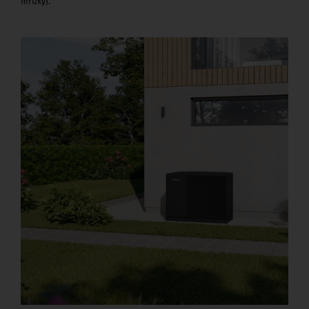
mřížky).