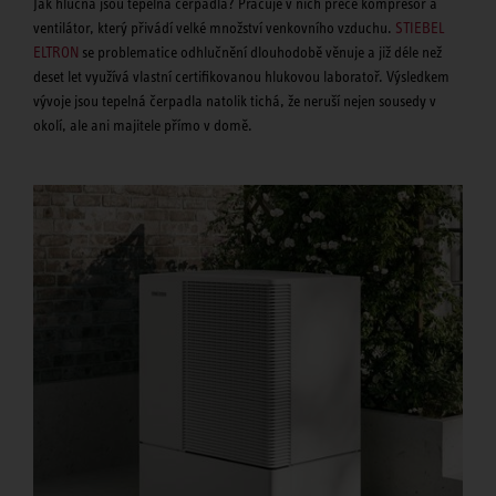
Jak hlučná jsou tepelná čerpadla? Pracuje v nich přece kompresor a
ventilátor, který přivádí velké množství venkovního vzduchu.
STIEBEL
ELTRON
se problematice odhlučnění dlouhodobě věnuje a již déle než
deset let využívá vlastní certifikovanou hlukovou laboratoř. Výsledkem
vývoje jsou tepelná čerpadla natolik tichá, že neruší nejen sousedy v
okolí, ale ani majitele přímo v domě.