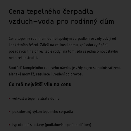
Cena tepelného čerpadla
vzduch–voda pro rodinný dům
Cena topení v rodinném domě tepelným čerpadlem se vždy odvíjí od
konkrétního řešení. Záleží na velikosti domu, způsobu vytápění,
požadavcích na ohřev teplé vody i na tom, zda se jedná o novostavbu
nebo rekonstrukci.
Součástí kompletního cenového návrhu je vždy nejen samotné zařízení,
ale také montáž, regulace i uvedení do provozu.
Co má největší vliv na cenu
velikost a tepelná ztráta domu
požadovaný výkon tepelného čerpadla
typ otopné soustavy (podlahové topení, radiátory)