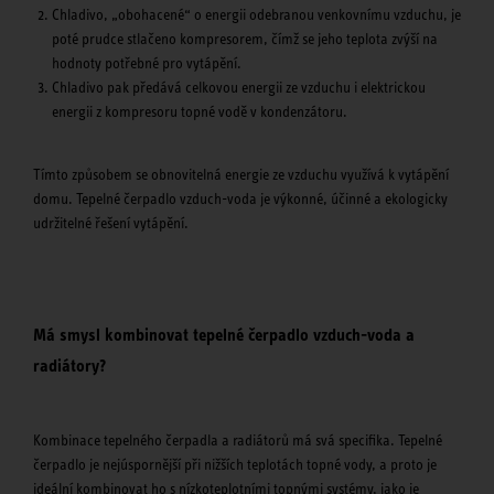
Chladivo, „obohacené“ o energii odebranou venkovnímu vzduchu, je
poté prudce stlačeno kompresorem, čímž se jeho teplota zvýší na
hodnoty potřebné pro vytápění.
Chladivo pak předává celkovou energii ze vzduchu i elektrickou
energii z kompresoru topné vodě v kondenzátoru.
Tímto způsobem se obnovitelná energie ze vzduchu využívá k vytápění
domu. Tepelné čerpadlo vzduch-voda je výkonné, účinné a ekologicky
udržitelné řešení vytápění.
Má smysl kombinovat tepelné čerpadlo vzduch-voda a
radiátory?
Kombinace tepelného čerpadla a radiátorů má svá specifika. Tepelné
čerpadlo je nejúspornější při nižších teplotách topné vody, a proto je
ideální kombinovat ho s nízkoteplotními topnými systémy, jako je