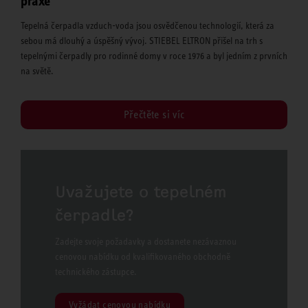
praxe
Tepelná čerpadla vzduch-voda jsou osvědčenou technologií, která za
sebou má dlouhý a úspěšný vývoj. STIEBEL ELTRON přišel na trh s
tepelnými čerpadly pro rodinné domy v roce 1976 a byl jedním z prvních
na světě.
Přečtěte si víc
Uvažujete o tepelném
čerpadle?
Zadejte svoje požadavky a dostanete nezávaznou
cenovou nabídku od kvalifikovaného obchodně
technického zástupce.
Vyžádat cenovou nabídku