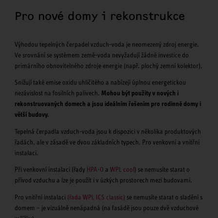
Pro nové domy i rekonstrukce
Výhodou tepelných čerpadel vzduch-voda je neomezený zdroj energie.
Ve srovnání se systémem země-voda nevyžadují žádné investice do
primárního obnovitelného zdroje energie (např. plochý zemní kolektor).
Snižují také emise oxidu uhličitého a nabízejí úplnou energetickou
nezávislost na fosilních palivech.
Mohou být použity v nových i
rekonstruovaných domech a jsou ideálním řešením pro rodinné domy i
větší budovy.
Tepelná čerpadla vzduch-voda jsou k dispozici v několika produktových
řadách, ale v zásadě ve dvou základních typech. Pro venkovní a vnitřní
instalaci.
Při venkovní instalaci (řady
HPA-O
a
WPL cool
) se nemusíte starat o
přívod vzduchu a lze je použít i v úzkých prostorech mezi budovami.
Pro vnitřní instalaci
(řada WPL ICS classic)
se nemusíte starat o sladění s
domem – je vizuálně nenápadná (na fasádě jsou pouze dvě vzduchové