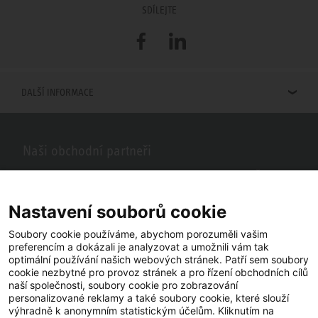
SDÍLEJTE
Facebook
LinkedIn
DALŠÍ INFORMACE
Naši obchodní partneři
Hledáte obchodní partnery STIEBEL ELTRON ve vašem okolí? Žádný
problém, do vyhledávacího pole stačí zadat PSČ nebo město a zobrazí
se vám naši partneři ve vašem okolí.
Nastavení souborů cookie
Soubory cookie používáme, abychom porozuměli vašim
preferencím a dokázali je analyzovat a umožnili vám tak
optimální používání našich webových stránek. Patří sem soubory
cookie nezbytné pro provoz stránek a pro řízení obchodních cílů
naší společnosti, soubory cookie pro zobrazování
personalizované reklamy a také soubory cookie, které slouží
výhradně k anonymním statistickým účelům. Kliknutím na