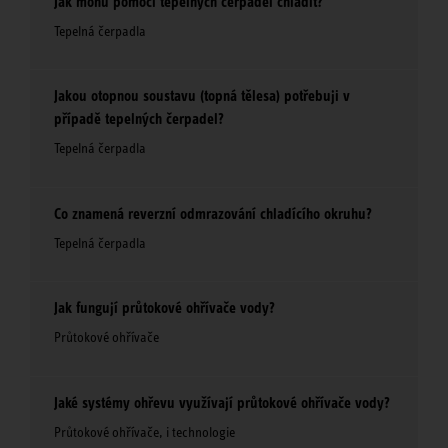
Jak mohu pomocí tepelných čerpadel chladit?
Tepelná čerpadla
Jakou otopnou soustavu (topná tělesa) potřebuji v
případě tepelných čerpadel?
Tepelná čerpadla
Co znamená reverzní odmrazování chladícího okruhu?
Tepelná čerpadla
Jak fungují průtokové ohřívače vody?
Průtokové ohřívače
Jaké systémy ohřevu využívají průtokové ohřívače vody?
Průtokové ohřívače, i technologie