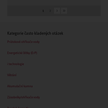
1
2
Kategorie často kladených otázek
Průtokové ohřívače vody
Energetické štítky (ErP)
i technologie
Větrání
Akumulační kamna
Zásobníky/ohřívače vody