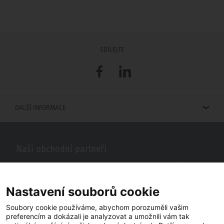
SDÍLEJTE
Facebook
LinkedIn
DALŠÍ INFORMACE
Naši obchodní partneři
Hledáte obchodní partnery STIEBEL ELTRON ve vašem okolí? Žádný
problém, do vyhledávacího pole stačí zadat PSČ nebo město a zobrazí
se vám naši partneři ve vašem okolí.
Nastavení souborů cookie
Soubory cookie používáme, abychom porozuměli vašim
preferencím a dokázali je analyzovat a umožnili vám tak