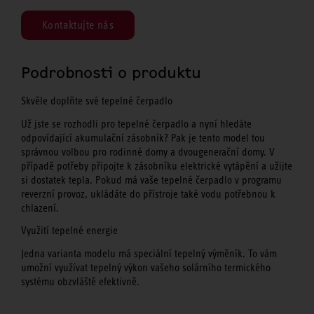
Kontaktujte nás
Podrobnosti o produktu
Skvěle doplňte své tepelné čerpadlo
Už jste se rozhodli pro tepelné čerpadlo a nyní hledáte
odpovídající akumulační zásobník? Pak je tento model tou
správnou volbou pro rodinné domy a dvougenerační domy. V
případě potřeby připojte k zásobníku elektrické vytápění a užijte
si dostatek tepla. Pokud má vaše tepelné čerpadlo v programu
reverzní provoz, ukládáte do přístroje také vodu potřebnou k
chlazení.
Využití tepelné energie
Jedna varianta modelu má speciální tepelný výměník. To vám
umožní využívat tepelný výkon vašeho solárního termického
systému obzvláště efektivně.