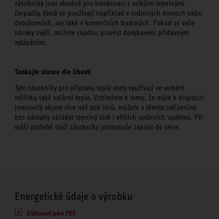
zásobníky jsou vhodné pro kombinaci s velkými tepelnými
čerpadly, která se používají například v rodinných domech nebo
dvojdomcích, ale také v komerčních budovách. Pokud se vaše
nároky zvýší, můžete snadno provést dovybavení přídavným
vytápěním.
Tankujte slunce dle libosti
Tyto zásobníky pro přípravu teplé vody využívají ve velkém
měřítku také solární teplo. Vzhledem k tomu, že máte k dispozici
jmenovitý objem více než 800 litrů, můžete s těmito zařízeními
bez námahy ukládat tepelný zisk i větších solárních systémů. Při
vyšší potřebě stačí zásobníky jednoduše zapojit do série.
Energetické údaje o výrobku
Stáhnout jako PDF