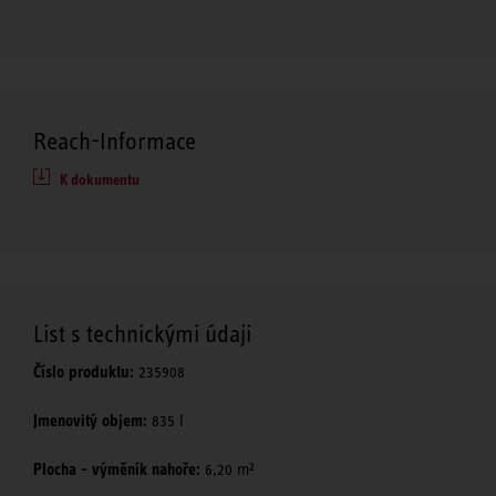
Reach-Informace
K dokumentu
List s technickými údaji
Číslo produktu:
235908
Jmenovitý objem:
835 l
Plocha - výměník nahoře:
6,20 m²