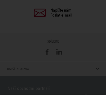
Napište nám
Poslat e-mail
SDÍLEJTE
Facebook
LinkedIn
DALŠÍ INFORMACE
Naši obchodní partneři
Hledáte obchodní partnery STIEBEL ELTRON ve vašem okolí? Žádný
problém, do vyhledávacího pole stačí zadat PSČ nebo město a zobrazí