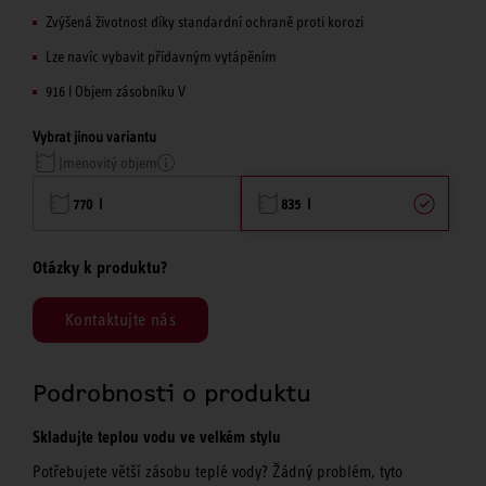
Zvýšená životnost díky standardní ochraně proti korozi
Lze navíc vybavit přídavným vytápěním
916 l Objem zásobníku V
Vybrat jinou variantu
Jmenovitý objem
770 l
835 l
Otázky k produktu?
Kontaktujte nás
Podrobnosti o produktu
Skladujte teplou vodu ve velkém stylu
Potřebujete větší zásobu teplé vody? Žádný problém, tyto