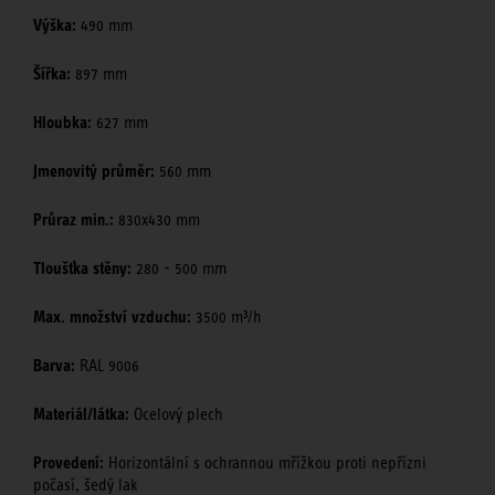
Výška:
490 mm
Šířka:
897 mm
Hloubka:
627 mm
Jmenovitý průměr:
560 mm
Průraz min.:
830x430 mm
Tloušťka stěny:
280 - 500 mm
Max. množství vzduchu:
3500 m³/h
Barva:
RAL 9006
Materiál/látka:
Ocelový plech
Provedení:
Horizontální s ochrannou mřížkou proti nepřízni
počasí, šedý lak