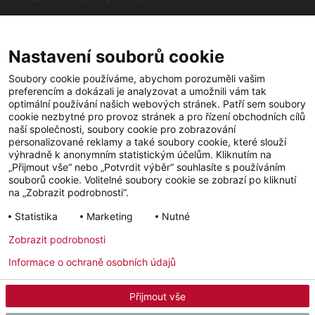
Hledáte obchodní partnery STIEBEL ELTRON ve vašem okolí? Žádný
problém, do vyhledávacího pole stačí zadat PSČ nebo město a zobrazí
se vám naši partneři ve vašem okolí.
Nastavení souborů cookie
Soubory cookie používáme, abychom porozuměli vašim
preferencím a dokázali je analyzovat a umožnili vám tak
optimální používání našich webových stránek. Patří sem soubory
cookie nezbytné pro provoz stránek a pro řízení obchodních cílů
naší společnosti, soubory cookie pro zobrazování
personalizované reklamy a také soubory cookie, které slouží
výhradně k anonymním statistickým účelům. Kliknutím na
„Přijmout vše“ nebo „Potvrdit výběr“ souhlasíte s používáním
souborů cookie. Volitelné soubory cookie se zobrazí po kliknutí
YouTube
Facebook
LinkedIn
na „Zobrazit podrobnosti“.
Statistika
Marketing
Nutné
Instagram
Zobrazit podrobnosti
Informace o ochraně osobních údajů
Impressum
Ochrana osobních údajů
Newsletter
Přijmout vše
© 2026 - STIEBEL ELTRON GmbH & Co. KG (DE)