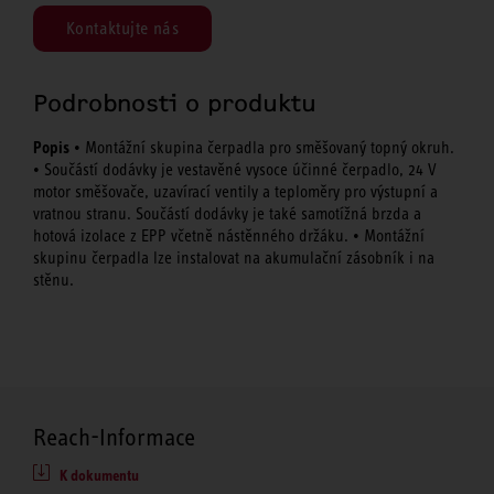
Kontaktujte nás
Podrobnosti o produktu
Popis
• Montážní skupina čerpadla pro směšovaný topný okruh.
• Součástí dodávky je vestavěné vysoce účinné čerpadlo, 24 V
motor směšovače, uzavírací ventily a teploměry pro výstupní a
vratnou stranu. Součástí dodávky je také samotížná brzda a
hotová izolace z EPP včetně nástěnného držáku. • Montážní
skupinu čerpadla lze instalovat na akumulační zásobník i na
stěnu.
Reach-Informace
K dokumentu