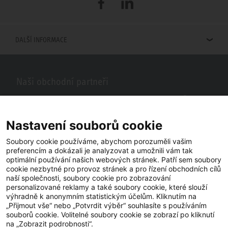
Facebook
LinkedIn
DALŠÍ INFORMACE
Naši obchodní partneři
Hledáte obchodní partnery STIEBEL ELTRON ve vašem okolí? Žádný
problém, do vyhledávacího pole stačí zadat PSČ nebo město a zobrazí
se vám naši partneři ve vašem okolí.
Nastavení souborů cookie
Soubory cookie používáme, abychom porozuměli vašim
preferencím a dokázali je analyzovat a umožnili vám tak
optimální používání našich webových stránek. Patří sem soubory
cookie nezbytné pro provoz stránek a pro řízení obchodních cílů
naší společnosti, soubory cookie pro zobrazování
personalizované reklamy a také soubory cookie, které slouží
výhradně k anonymním statistickým účelům. Kliknutím na
„Přijmout vše“ nebo „Potvrdit výběr“ souhlasíte s používáním
souborů cookie. Volitelné soubory cookie se zobrazí po kliknutí
YouTube
Facebook
LinkedIn
na „Zobrazit podrobnosti“.