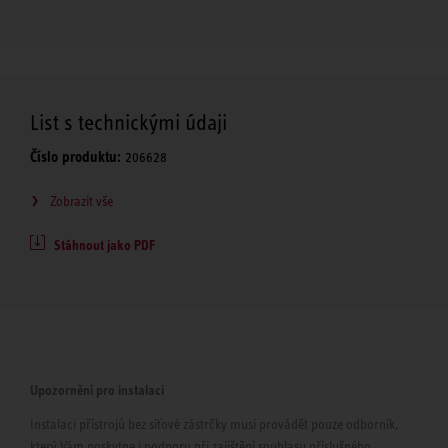
List s technickými údaji
Číslo produktu:
206628
Zobrazit vše
Stáhnout jako PDF
Upozornění pro instalaci
Instalaci přístrojů bez síťové zástrčky musí provádět pouze odborník,
který Vám poskytne i podporu při zajištění souhlasu příslušného