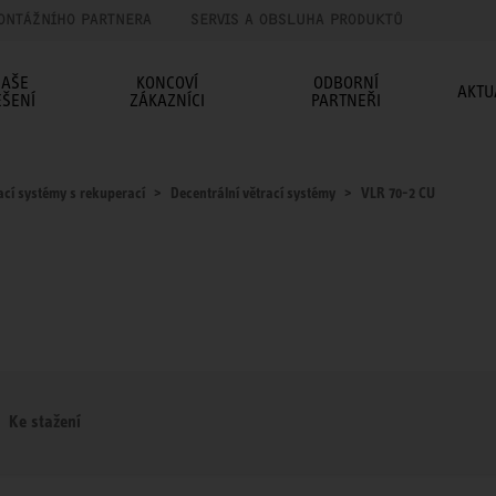
ONTÁŽNÍHO PARTNERA
SERVIS A OBSLUHA PRODUKTŮ
AŠE
KONCOVÍ
ODBORNÍ
AKTU
EŠENÍ
ZÁKAZNÍCI
PARTNEŘI
ací systémy s rekuperací
Decentrální větrací systémy
VLR 70-2 CU
Ke stažení