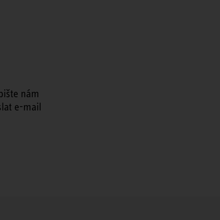
pište nám
lat e-mail