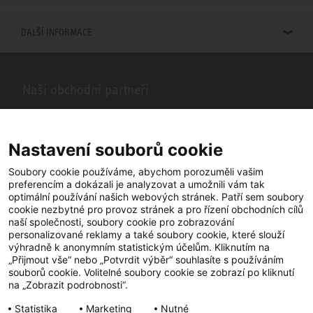
DALŠÍ INFORMACE
Naši obchodní partneři
Hledáte obchodní partnery STIEBEL ELTRON ve vašem okolí? Žádný
problém, do vyhledávacího pole stačí zadat PSČ nebo město a zobrazí
se vám naši partneři ve vašem okolí.
Nastavení souborů cookie
Soubory cookie používáme, abychom porozuměli vašim
preferencím a dokázali je analyzovat a umožnili vám tak
optimální používání našich webových stránek. Patří sem soubory
cookie nezbytné pro provoz stránek a pro řízení obchodních cílů
naší společnosti, soubory cookie pro zobrazování
personalizované reklamy a také soubory cookie, které slouží
výhradně k anonymním statistickým účelům. Kliknutím na
„Přijmout vše“ nebo „Potvrdit výběr“ souhlasíte s používáním
souborů cookie. Volitelné soubory cookie se zobrazí po kliknutí
YouTube
Facebook
LinkedIn
na „Zobrazit podrobnosti“.
Statistika
Marketing
Nutné