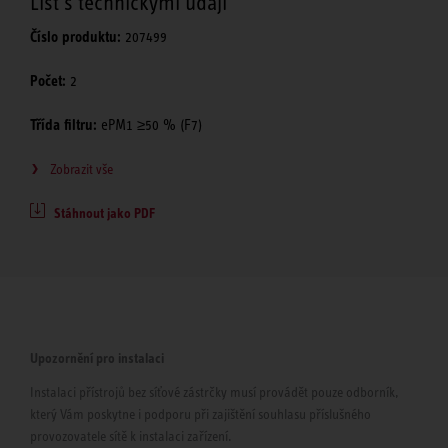
List s technickými údaji
Číslo produktu:
207499
Počet:
2
Třída filtru:
ePM1 ≥50 % (F7)
Zobrazit vše
Stáhnout jako PDF
Upozornění pro instalaci
Instalaci přístrojů bez síťové zástrčky musí provádět pouze odborník,
který Vám poskytne i podporu při zajištění souhlasu příslušného
provozovatele sítě k instalaci zařízení.