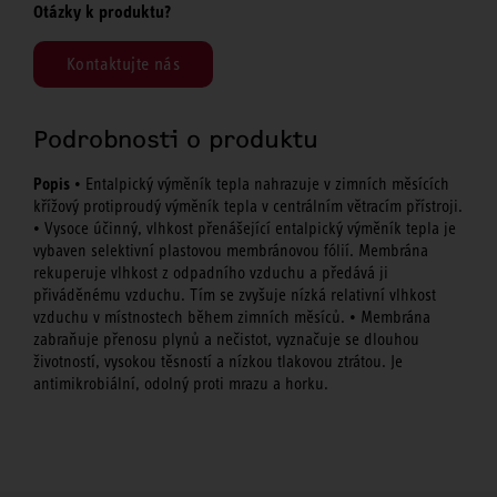
Otázky k produktu?
Kontaktujte nás
Podrobnosti o produktu
Popis
• Entalpický výměník tepla nahrazuje v zimních měsících
křížový protiproudý výměník tepla v centrálním větracím přístroji.
• Vysoce účinný, vlhkost přenášející entalpický výměník tepla je
vybaven selektivní plastovou membránovou fólií. Membrána
rekuperuje vlhkost z odpadního vzduchu a předává ji
přiváděnému vzduchu. Tím se zvyšuje nízká relativní vlhkost
vzduchu v místnostech během zimních měsíců. • Membrána
zabraňuje přenosu plynů a nečistot, vyznačuje se dlouhou
životností, vysokou těsností a nízkou tlakovou ztrátou. Je
antimikrobiální, odolný proti mrazu a horku.