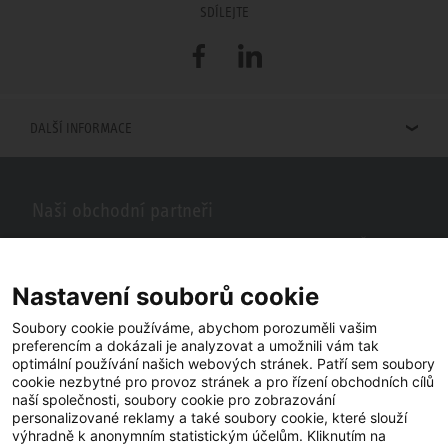
SDÍLEJTE
Facebook
LinkedIn
DALŠÍ INFORMACE
Naši obchodní partneři
Hledáte obchodní partnery STIEBEL ELTRON ve vašem okolí? Žádný
problém, do vyhledávacího pole stačí zadat PSČ nebo město a zobrazí
se vám naši partneři ve vašem okolí.
Nastavení souborů cookie
Soubory cookie používáme, abychom porozuměli vašim
preferencím a dokázali je analyzovat a umožnili vám tak
optimální používání našich webových stránek. Patří sem soubory
cookie nezbytné pro provoz stránek a pro řízení obchodních cílů
naší společnosti, soubory cookie pro zobrazování
personalizované reklamy a také soubory cookie, které slouží
výhradně k anonymním statistickým účelům. Kliknutím na