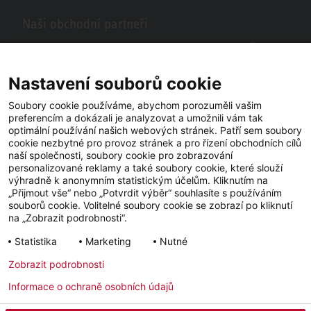
Naši obchodní partneři
Hledáte obchodní partnery STIEBEL ELTRON ve vašem okolí? Žádný
problém, do vyhledávacího pole stačí zadat PSČ nebo město a zobrazí
se vám naši partneři ve vašem okolí.
Nastavení souborů cookie
Soubory cookie používáme, abychom porozuměli vašim
preferencím a dokázali je analyzovat a umožnili vám tak
optimální používání našich webových stránek. Patří sem soubory
cookie nezbytné pro provoz stránek a pro řízení obchodních cílů
naší společnosti, soubory cookie pro zobrazování
personalizované reklamy a také soubory cookie, které slouží
výhradně k anonymním statistickým účelům. Kliknutím na
„Přijmout vše“ nebo „Potvrdit výběr“ souhlasíte s používáním
souborů cookie. Volitelné soubory cookie se zobrazí po kliknutí
YouTube
Facebook
LinkedIn
na „Zobrazit podrobnosti“.
Statistika
Marketing
Nutné
Instagram
Zobrazit podrobnosti
Informace o ochraně osobních údajů
Impressum
Ochrana osobních údajů
Newsletter