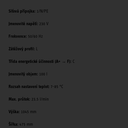
Síťová přípojka:
1/N/PE
Jmenovité napětí:
230 V
Frekvence:
50/60 Hz
Zátěžový profil:
L
Třída energetické účinnosti (A+ → F):
C
Jmenovitý objem:
100 l
Rozsah nastavení teplot:
7-85 °C
Max. průtok:
23.5 l/min
Výška:
1045 mm
Šířka:
475 mm