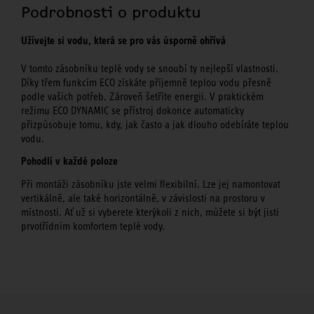
Podrobnosti o produktu
Užívejte si vodu, která se pro vás úsporně ohřívá
V tomto zásobníku teplé vody se snoubí ty nejlepší vlastnosti.
Díky třem funkcím ECO získáte příjemně teplou vodu přesně
podle vašich potřeb. Zároveň šetříte energii. V praktickém
režimu ECO DYNAMIC se přístroj dokonce automaticky
přizpůsobuje tomu, kdy, jak často a jak dlouho odebíráte teplou
vodu.
Pohodlí v každé poloze
Při montáži zásobníku jste velmi flexibilní. Lze jej namontovat
vertikálně, ale také horizontálně, v závislosti na prostoru v
místnosti. Ať už si vyberete kterýkoli z nich, můžete si být jisti
prvotřídním komfortem teplé vody.