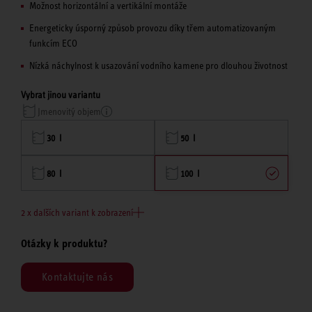
Možnost horizontální a vertikální montáže
Energeticky úsporný způsob provozu díky třem automatizovaným
funkcím ECO
Nízká náchylnost k usazování vodního kamene pro dlouhou životnost
Vybrat jinou variantu
Jmenovitý objem
30 l
50 l
80 l
100 l
2 x dalších variant k zobrazení
Otázky k produktu?
Kontaktujte nás