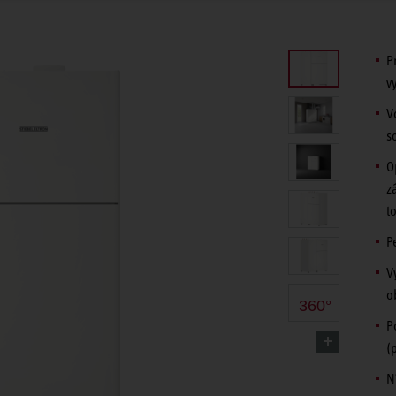
P
v
V
s
O
z
t
P
V
o
360°
P
(
N