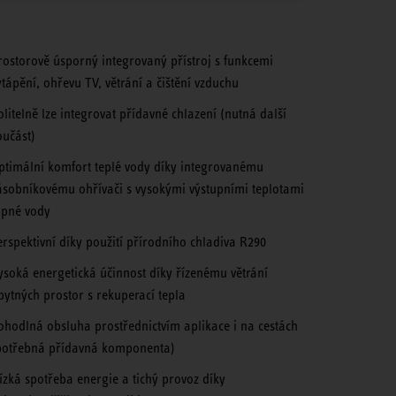
rostorově úsporný integrovaný přístroj s funkcemi
ytápění, ohřevu TV, větrání a čištění vzduchu
olitelně lze integrovat přídavné chlazení (nutná další
oučást)
ptimální komfort teplé vody díky integrovanému
ásobníkovému ohřívači s vysokými výstupními teplotami
opné vody
erspektivní díky použití přírodního chladiva R290
ysoká energetická účinnost díky řízenému větrání
bytných prostor s rekuperací tepla
ohodlná obsluha prostřednictvím aplikace i na cestách
potřebná přídavná komponenta)
ízká spotřeba energie a tichý provoz díky