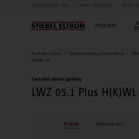
KONTAKTUJTE NÁS
NAJÍT PRODEJCE
NAJÍT M
N
PRODUKTY
Ř
Produkty a řešení
Tepelná čerpadla a řízené větrání
Větr
H(K)WL 230
Centrální větrací systémy
LWZ 05.1 Plus H(K)WL
Přehled
Technická data