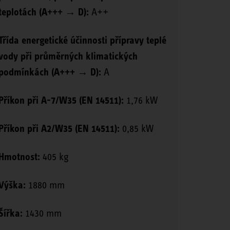
teplotách (A+++ → D):
A++
Třída energetické účinnosti přípravy teplé
vody při průměrných klimatických
podmínkách (A+++ → D):
A
Příkon při A-7/W35 (EN 14511):
1,76 kW
Příkon při A2/W35 (EN 14511):
0,85 kW
Hmotnost:
405 kg
Výška:
1880 mm
Šířka:
1430 mm