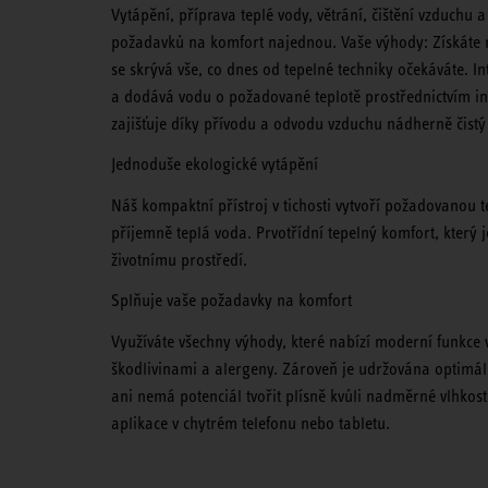
Vytápění, příprava teplé vody, větrání, čištění vzduchu a
požadavků na komfort najednou. Vaše výhody: Získáte m
se skrývá vše, co dnes od tepelné techniky očekáváte. 
a dodává vodu o požadované teplotě prostřednictvím in
zajišťuje díky přívodu a odvodu vzduchu nádherně čistý
Jednoduše ekologické vytápění
Náš kompaktní přístroj v tichosti vytvoří požadovanou te
příjemně teplá voda. Prvotřídní tepelný komfort, který j
životnímu prostředí.
Splňuje vaše požadavky na komfort
Využíváte všechny výhody, které nabízí moderní funkce v
škodlivinami a alergeny. Zároveň je udržována optimáln
ani nemá potenciál tvořit plísně kvůli nadměrné vlhko
aplikace v chytrém telefonu nebo tabletu.