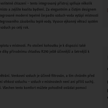
 volitelné chlazení – tento integrovaný přístroj splňuje několik
ísto a zvýšíte kvalitu bydlení. Za elegantním a čistým designem
Integrované moderní tepelné čerpadlo vzduch-voda vytápí místnosti
tegrovaného zásobníku teplé vody. Vysoce výkonný větrací systém
 vzduch po celý rok.
plotu v místnosti. Po otočení kohoutku je k dispozici také
e díky přírodnímu chladivu R290 ještě účinnější a šetrnější k
ětrání. Venkovní vzduch je účinně filtrován, a tím chráněn před
í vlhkost vzduchu – vzduch v místnostech není ani příliš suchý,
sti. Všechen tento komfort můžete pohodlně ovládat pomocí