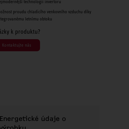
ejmodernější technologii invertoru
ožnost proudu chladicího venkovního vzduchu díky
ntegrovanému letnímu obtoku
ázky k produktu?
Kontaktujte nás
Energetické údaje o
výrobku