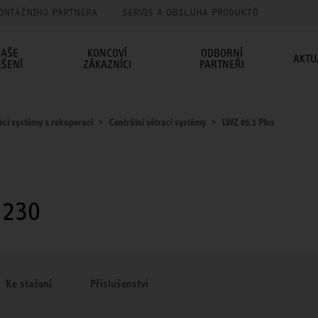
ONTÁŽNÍHO PARTNERA
SERVIS A OBSLUHA PRODUKTŮ
AŠE
KONCOVÍ
ODBORNÍ
AKTU
EŠENÍ
ZÁKAZNÍCI
PARTNEŘI
ací systémy s rekuperací
Centrální větrací systémy
LWZ 05.1 Plus
 230
Ke stažení
Příslušenství