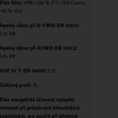
Třída filtru:
ePM1 ≥50 % (F7) | ISO Coarse
>60 % (G4)
Tepelný výkon při A-7/W35 (EN 14511):
5,02 kW
Tepelný výkon při A2/W35 (EN 14511):
3,04 kW
SCOP 55 °C (EN 14825):
3,27
Zátěžový profil:
XL
Třída energetické účinnosti vytápění
místnosti při průměrných klimatických
podmínkách, pro použití při středních