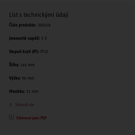
List s technickými údaji
Číslo produktu:
205018
Jmenovité napětí:
5 V
Stupeň krytí (IP):
IP22
Šířka:
145 mm
Výška:
96 mm
Hloubka:
31 mm
Zobrazit vše
Stáhnout jako PDF