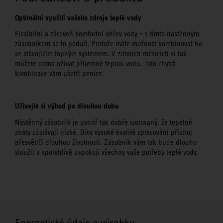
Optimální využití vašeho zdroje teplé vody
Flexibilní a zároveň komfortní ohřev vody – s tímto nástěnným
zásobníkem se to podaří. Protože máte možnost kombinovat ho
se stávajícím topným systémem. V zimních měsících si tak
můžete doma užívat příjemně teplou vodu. Tato chytrá
kombinace vám ušetří peníze.
Užívejte si výhod po dlouhou dobu
Nástěnný zásobník je uvnitř tak dobře izolovaný, že tepelné
ztráty zůstávají nízké. Díky vysoké kvalitě zpracování přístroj
přesvědčí dlouhou životností. Zásobník vám tak bude dlouho
sloužit a spolehlivě uspokojí všechny vaše potřeby teplé vody.
Energetické údaje o výrobku