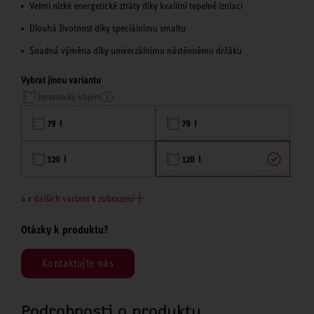
Velmi nízké energetické ztráty díky kvalitní tepelné izolaci
Dlouhá životnost díky speciálnímu smaltu
Snadná výměna díky univerzálnímu nástěnnému držáku
Vybrat jinou variantu
Jmenovitý objem
79 l
79 l
120 l
120 l
4 x dalších variant k zobrazení
Otázky k produktu?
Kontaktujte nás
Podrobnosti o produktu