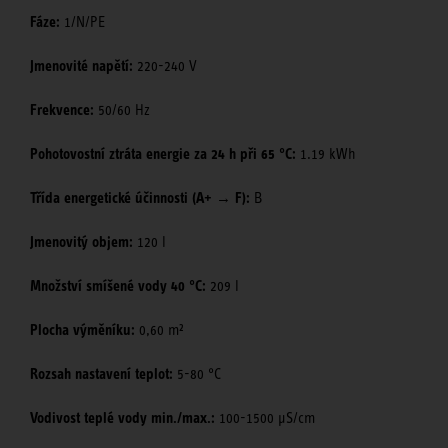
Fáze:
1/N/PE
Jmenovité napětí:
220-240 V
Frekvence:
50/60 Hz
Pohotovostní ztráta energie za 24 h při 65 °C:
1.19 kWh
Třída energetické účinnosti (A+ → F):
B
Jmenovitý objem:
120 l
Množství smíšené vody 40 °C:
209 l
Plocha výměníku:
0,60 m²
Rozsah nastavení teplot:
5-80 °C
Vodivost teplé vody min./max.:
100-1500 μS/cm