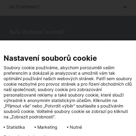
DALŠÍ INFORMACE
Naši obchodní partneři
Hledáte obchodní partnery STIEBEL ELTRON ve vašem okolí? Žádný
problém, do vyhledávacího pole stačí zadat PSČ nebo město a zobrazí
se vám naši partneři ve vašem okolí.
Nastavení souborů cookie
Soubory cookie používáme, abychom porozuměli vašim
preferencím a dokázali je analyzovat a umožnili vám tak
optimální používání našich webových stránek. Patří sem soubory
cookie nezbytné pro provoz stránek a pro řízení obchodních cílů
naší společnosti, soubory cookie pro zobrazování
personalizované reklamy a také soubory cookie, které slouží
výhradně k anonymním statistickým účelům. Kliknutím na
„Přijmout vše“ nebo „Potvrdit výběr“ souhlasíte s používáním
souborů cookie. Volitelné soubory cookie se zobrazí po kliknutí
YouTube
Facebook
LinkedIn
na „Zobrazit podrobnosti“.
Statistika
Marketing
Nutné
Instagram