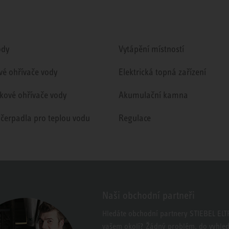
ody
Vytápění místností
vé ohřívače vody
Elektrická topná zařízení
kové ohřívače vody
Akumulační kamna
 čerpadla pro teplou vodu
Regulace
Naši obchodní partneři
Hledáte obchodní partnery STIEBEL EL
vašem okolí? Žádný problém, do vyhle