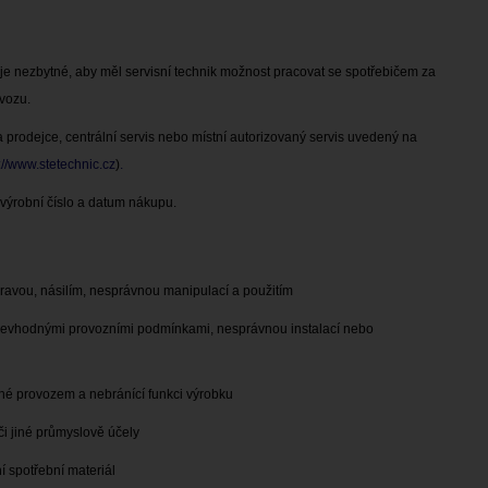
je nezbytné, aby měl
servisní technik možnost pracovat se spotřebičem za
vozu.
 prodejce, centrální servis
nebo místní autorizovaný servis uvedený na
://www.stetechnic.cz
)
.
 výrobní číslo a datum
nákupu.
ravou, násilím,
nesprávnou manipulací a použitím
, nevhodnými
provozními podmínkami, nesprávnou instalací nebo
ené provozem a
nebránící funkci výrobku
či jiné průmyslově
účely
 spotřební materiál