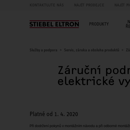
KONTAKTUJTE NÁS
NAJÍT PRODEJCE
NAJÍT M
N
PRODUKTY
Ř
Služby a podpora
Servis, záruka a obsluha produktů
Zá
Záruční podm
elektrické v
Platné od 1. 4. 2020
Při dodržení pokynů v montážním návodu a při odborné montáži,