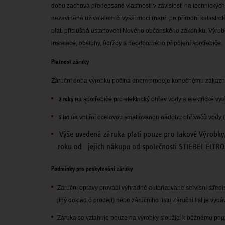
dobu zachová předepsané vlastnosti v závislosti na technický
nezaviněná uživatelem či vyšší mocí (např. po přírodní katast
platí příslušná ustanovení Nového občanského zákoníku. Výr
instalace, obsluhy, údržby a neodborného připojení spotřebiče.
Platnost záruky
Záruční doba výrobku počíná dnem prodeje konečnému zákazník
2 roky
na spotřebiče pro elektrický ohřev vody a elektrické vyt
5 let
na vnitřní ocelovou smaltovanou nádobu ohřívačů vody 
Výše uvedená záruka platí pouze pro takové Výrobky
roku od jejich nákupu od společnosti STIEBEL ELTRO
Podmínky pro poskytování záruky
Záruční opravy provádí výhradně autorizované servisní střed
jiný doklad o prodeji) nebo záručního listu.
Záruční list je vy
Záruka se vztahuje pouze na výrobky sloužící k běžnému pou