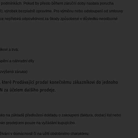
ch podmínkách. Pokud by přesto během záruční doby nastala porucha
rofě), výrobek bezplatně opravíme. Pro výměnu nebo odstoupení od smlouvy
obce nepřebírá odpovědnost za škody způsobené v důsledku neodborné
ovi a trvá:
ápění a náhradní díly
(zvýšená záruka)
, které Prodávající prodal konečnému zákazníkovi do jednoho
N za účelem dalšího prodeje.
isko na základě předložení
dokladu o zakoupeni (faktura, dodací list nebo
dáván prodejcem pouze na vyžádání kupujícího.
žívání v domácnosti či na
užití obdobného charakteru.