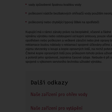
vady způsobené špatnou kvalitou vody
poškození nádrže beztlakových ohřívačů vody použitím neori
poškozený nebo chybějící typový štítek na spotřebiči
Kupující má v rámci záruky právo na bezplatné, včasné a řádné
výměnu výrobku nebo odstoupení od kupní smlouvy, pouze však
opotřeben nebo poškozen a veškeré záruční nebo jiné opravy 
reklamace budou náklady s reklamací spojené účtovány přímo z
zájmu stvrzenky o koupi a kopie opravných listů, na nichž potv
Čitelné kopie opravných listů jsou průkazem tohoto práva uživat
a potvrdí jeho správnost, zejména časové údaje. Nebude-li při 
spojené s výkonem servisního technika uživatel výrobku.
Další odkazy
Naše zařízení pro ohřev vody
Naše zařízení pro vytápění