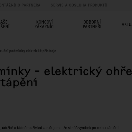
ONTÁŽNÍHO PARTNERA
SERVIS A OBSLUHA PRODUKTŮ
AŠE
KONCOVÍ
ODBORNÍ
AKTU
EŠENÍ
ZÁKAZNÍCI
PARTNEŘI
ruční podmínky elektrické přístroje
ínky - elektrický ohře
ytápění
 údržbě a řádném užívání zaručujeme, že si náš výrobek po celou záruční