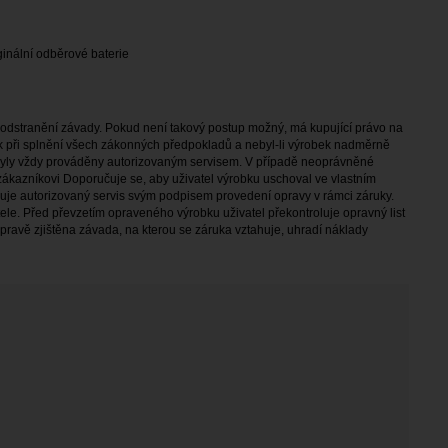
ginální odběrové
baterie
 odstranění závady. Pokud není takový postup možný, má kupující právo na
 při splnění všech zákonných předpokladů a nebyl-li výrobek nadměrně
byly vždy prováděny autorizovaným servisem. V případě neoprávněné
ákazníkovi Doporučuje se, aby uživatel výrobku uschoval ve vlastním
rzuje autorizovaný servis svým podpisem provedení opravy v rámci záruky.
ele. Před převzetím opraveného výrobku uživatel překontroluje opravný list
opravě zjištěna závada, na kterou se záruka vztahuje, uhradí náklady