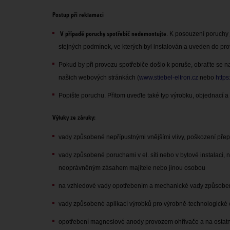
Postup při reklamaci
V případě poruchy spotřebič nedemontujte
.
K posouzení poruchy 
stejných podmínek, ve kterých byl
instalován a uveden do pro
Pokud by při provozu spotřebiče došlo k poruše, obraťte se na
našich webových stránkách (
www.stiebel-eltron.
cz
nebo
https
Popište poruchu. Přitom uveďte také typ výrobku, objednací a
Výluky ze záruky:
vady způsobené nepřípustnými vnějšími vlivy, poškození přep
vady způsobené poruchami v el. síti nebo v bytové instalaci
neoprávněným zásahem
majitele nebo jinou osobou
na vzhledové vady opotřebením a mechanické vady způsob
vady způsobené aplikací výrobků pro výrobně-technologické 
opotřebení magnesiové anody provozem ohřívače a na ostatní