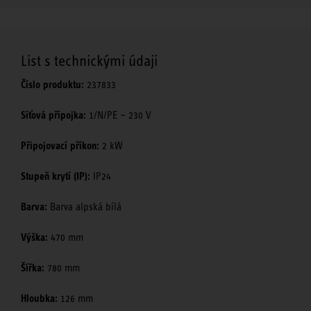
List s technickými údaji
Číslo produktu:
237833
Síťová přípojka:
1/N/PE ~ 230 V
Připojovací příkon:
2 kW
Stupeň krytí (IP):
IP24
Barva:
Barva alpská bílá
Výška:
470 mm
Šířka:
780 mm
Hloubka:
126 mm