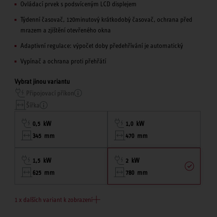
Ovládací prvek s podsvíceným LCD displejem
Týdenní časovač, 120minutový krátkodobý časovač, ochrana před
mrazem a zjištění otevřeného okna
Adaptivní regulace: výpočet doby předehřívání je automatický
Vypínač a ochrana proti přehřátí
Vybrat jinou variantu
Připojovací příkon
Šířka
0,5 kW
1,0 kW
345 mm
470 mm
1,5 kW
2 kW
625 mm
780 mm
1 x dalších variant k zobrazení