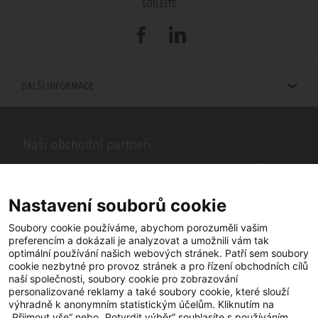
SDÍLEJTE
Facebook
LinkedIn
DALŠÍ INFORMACE
Naši obchodní partneři
Hledáte obchodní partnery STIEBEL ELTRON ve vašem okolí? Žádný
problém, do vyhledávacího pole stačí zadat PSČ nebo město a zobrazí
se vám naši partneři ve vašem okolí.
Nastavení souborů cookie
Soubory cookie používáme, abychom porozuměli vašim
preferencím a dokázali je analyzovat a umožnili vám tak
optimální používání našich webových stránek. Patří sem soubory
cookie nezbytné pro provoz stránek a pro řízení obchodních cílů
naší společnosti, soubory cookie pro zobrazování
personalizované reklamy a také soubory cookie, které slouží
výhradně k anonymním statistickým účelům. Kliknutím na
„Přijmout vše“ nebo „Potvrdit výběr“ souhlasíte s používáním