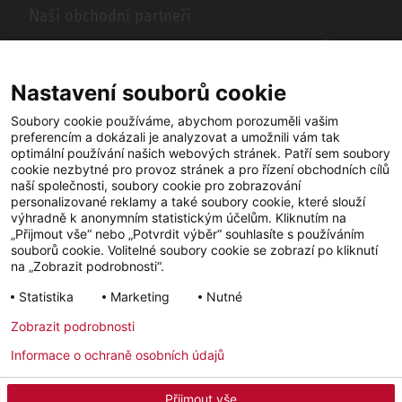
Naši obchodní partneři
Hledáte obchodní partnery STIEBEL ELTRON ve vašem okolí? Žádný
problém, do vyhledávacího pole stačí zadat PSČ nebo město a zobrazí
se vám naši partneři ve vašem okolí.
Nastavení souborů cookie
Soubory cookie používáme, abychom porozuměli vašim
preferencím a dokázali je analyzovat a umožnili vám tak
optimální používání našich webových stránek. Patří sem soubory
cookie nezbytné pro provoz stránek a pro řízení obchodních cílů
naší společnosti, soubory cookie pro zobrazování
personalizované reklamy a také soubory cookie, které slouží
výhradně k anonymním statistickým účelům. Kliknutím na
„Přijmout vše“ nebo „Potvrdit výběr“ souhlasíte s používáním
souborů cookie. Volitelné soubory cookie se zobrazí po kliknutí
YouTube
Facebook
LinkedIn
na „Zobrazit podrobnosti“.
Statistika
Marketing
Nutné
Instagram
Zobrazit podrobnosti
Informace o ochraně osobních údajů
Impressum
Ochrana osobních údajů
Newsletter
Přijmout vše