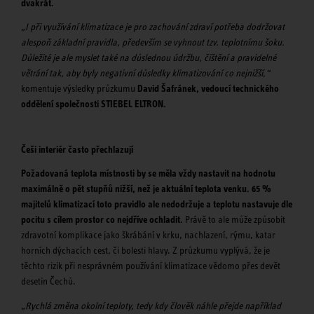
dvakrát.
„I při využívání klimatizace je pro zachování zdraví potřeba dodržovat
alespoň základní pravidla, především se vyhnout tzv. teplotnímu šoku.
Důležité je ale myslet také na důslednou údržbu, čištění a pravidelné
větrání tak, aby byly negativní důsledky klimatizování co nejnižší,“
komentuje výsledky průzkumu
David Šafránek, vedoucí technického
oddělení společnosti STIEBEL ELTRON.
Češi interiér často přechlazují
Požadovaná teplota místnosti by se měla vždy nastavit na hodnotu
maximálně o pět stupňů nižší, než je aktuální teplota venku. 65 %
majitelů klimatizací toto pravidlo ale nedodržuje a teplotu nastavuje dle
pocitu s cílem prostor co nejdříve ochladit.
Právě to ale může způsobit
zdravotní komplikace jako škrábání v krku, nachlazení, rýmu, katar
horních dýchacích cest, či bolesti hlavy. Z průzkumu vyplývá, že je
těchto rizik při nesprávném používání klimatizace vědomo přes devět
desetin Čechů.
„Rychlá změna okolní teploty, tedy kdy člověk náhle přejde například