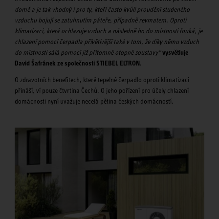
domě a je tak vhodný i pro ty, kteří často kvůli proudění studeného
vzduchu bojují se zatuhnutím páteře, případně revmatem. Oproti
klimatizaci, která ochlazuje vzduch a následně ho do místnosti fouká, je
chlazení pomocí čerpadla přívětivější také v tom, že díky němu vzduch
do místnosti sálá pomocí již přítomné otopné soustavy“
vysvětluje
David Šafránek ze společnosti STIEBEL ELTRON.
O zdravotních benefitech, které tepelné čerpadlo oproti klimatizaci
přináší, ví pouze čtvrtina Čechů. O jeho pořízení pro účely chlazení
domácnosti nyní uvažuje necelá pětina českých domácností.