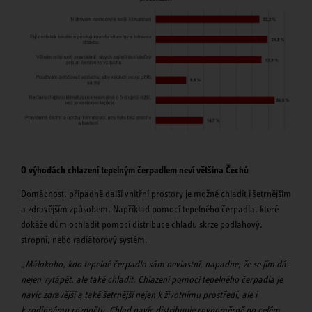
O výhodách chlazení tepelným čerpadlem neví většina Čechů
Domácnost, případně další vnitřní prostory je možné chladit i šetrnějším
a zdravějším způsobem. Například pomocí tepelného čerpadla, které
dokáže dům ochladit pomocí distribuce chladu skrze podlahový,
stropní, nebo radiátorový systém.
„Málokoho, kdo tepelné čerpadlo sám nevlastní, napadne, že se jím dá
nejen vytápět, ale také chladit. Chlazení pomocí tepelného čerpadla je
navíc zdravější a také šetrnější nejen k životnímu prostředí, ale i
k rodinnému rozpočtu. Chlad navíc distribuuje rovnoměrně po celém