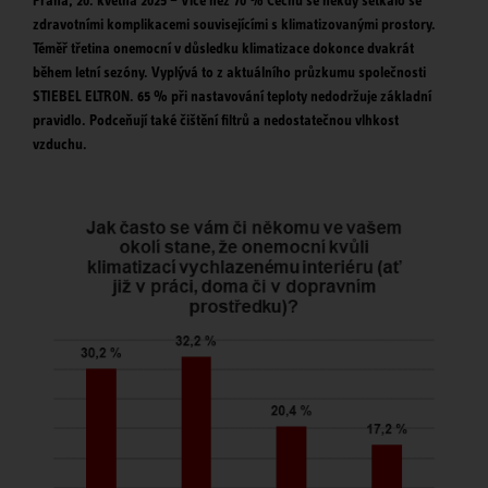
Praha, 20. května 2025 – Více než 70 % Čechů se někdy setkalo se
zdravotními komplikacemi souvisejícími s klimatizovanými prostory.
Téměř třetina onemocní v důsledku klimatizace dokonce dvakrát
během letní sezóny. Vyplývá to z aktuálního průzkumu společnosti
STIEBEL ELTRON. 65 % při nastavování teploty nedodržuje základní
pravidlo. Podceňují také čištění filtrů a nedostatečnou vlhkost
vzduchu.