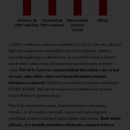
S blížícím se létem a rostoucími teplotami přichází ta část roku, kdy jsou
lidé často vystavováni nejrůznějším chladicím zařízením. Jedním z
nejčastěji využívaných je klimatizace. Ta sice přináší vítané ochlazení,
ale zároveň s sebou může při nesprávném používání nést zdravotní
rizika.
Přes 70 % Čechů se v minulosti během léta setkalo s tím, že buď
oni sami, nebo někdo z jejich okolí právě důsledkem působení
klimatizace onemocněl.
Vyplývá to z aktuálního průzkumu společnosti
STIEBEL ELTRON. Sběr dat byl realizován prostřednictvím aplikace
Instant Research agentury Ipsos.
Přes 30 % respondentů uvedlo, že kvůli klimatizací chlazenému
interiéru, ať už se jedná o kancelář, domácnost, nebo dopravní
prostředek, onemocní alespoň jednou během letní sezóny.
Téměř třetina
přiznává, že v důsledku klimatizace během léta onemocní dokonce