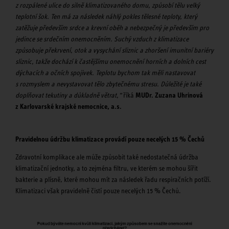
z rozpálené ulice do silně klimatizovaného domu, způsobí tělu velký
teplotní šok. Ten má za následek náhlý pokles tělesné teploty, který
zatěžuje především srdce a krevní oběh a nebezpečný je především pro
jedince se srdečním onemocněním. Suchý vzduch z klimatizace
způsobuje překrvení, otok a vysychání sliznic a zhoršení imunitní bariéry
sliznic, takže dochází k častějšímu onemocnění horních a dolních cest
dýchacích a očních spojivek. Teplotu bychom tak měli nastavovat
s rozmyslem a nevystavovat tělo zbytečnému stresu. Důležité je také
doplňovat tekutiny a důkladně větrat,“
říká
MUDr. Zuzana Uhrinová
z Karlovarské krajské nemocnice, a.s.
Pravidelnou údržbu klimatizace provádí pouze necelých 15 % Čechů
Zdravotní komplikace ale může způsobit také nedostatečná údržba
klimatizační jednotky, a to zejména filtru, ve kterém se mohou šířit
bakterie a plísně, které mohou mít za následek řadu respiračních potíží.
Klimatizaci však pravidelně čistí pouze necelých 15 % Čechů.