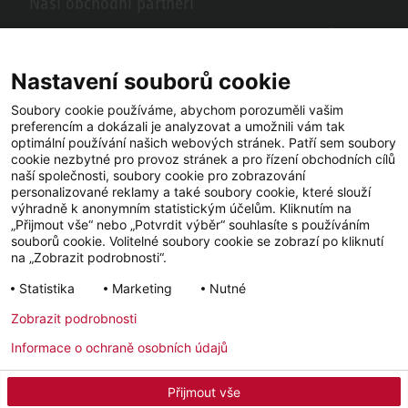
Naši obchodní partneři
Hledáte obchodní partnery STIEBEL ELTRON ve vašem okolí? Žádný
problém, do vyhledávacího pole stačí zadat PSČ nebo město a zobrazí
se vám naši partneři ve vašem okolí.
Nastavení souborů cookie
Soubory cookie používáme, abychom porozuměli vašim
preferencím a dokázali je analyzovat a umožnili vám tak
optimální používání našich webových stránek. Patří sem soubory
cookie nezbytné pro provoz stránek a pro řízení obchodních cílů
naší společnosti, soubory cookie pro zobrazování
personalizované reklamy a také soubory cookie, které slouží
výhradně k anonymním statistickým účelům. Kliknutím na
„Přijmout vše“ nebo „Potvrdit výběr“ souhlasíte s používáním
souborů cookie. Volitelné soubory cookie se zobrazí po kliknutí
YouTube
Facebook
LinkedIn
na „Zobrazit podrobnosti“.
Statistika
Marketing
Nutné
Instagram
Zobrazit podrobnosti
Informace o ochraně osobních údajů
Impressum
Ochrana osobních údajů
Newsletter
Přijmout vše