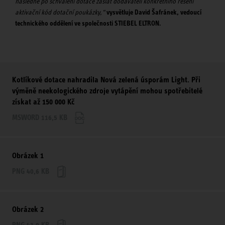
následně po schválení dotace zaslat dodavateli konkrétního řešení
aktivační kód dotační poukázky,“
vysvětluje David Šafránek, vedoucí
technického oddělení ve společnosti STIEBEL ELTRON.
Kotlíkové dotace nahradila Nová zelená úsporám Light. Při
výměně neekologického zdroje vytápění mohou spotřebitelé
získat až 150 000 Kč
MSWORD 116,5 KB
Obrázek 1
PNG 40,6 KB
Obrázek 2