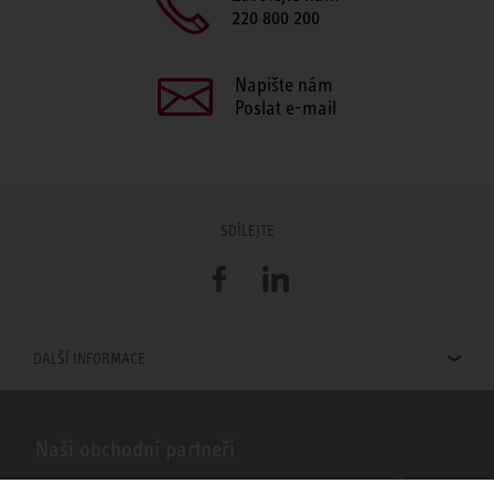
220 800 200
Napište nám
Poslat e-mail
SDÍLEJTE
Facebook
LinkedIn
DALŠÍ INFORMACE
Naši obchodní partneři
Hledáte obchodní partnery STIEBEL ELTRON ve vašem okolí? Žádný