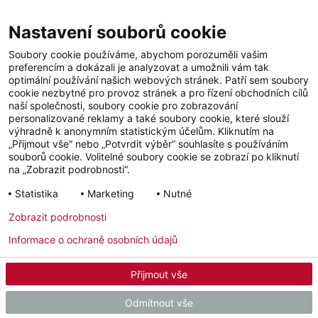
problém, do vyhledávacího pole stačí zadat PSČ nebo město a zobrazí
se vám naši partneři ve vašem okolí.
Nastavení souborů cookie
Soubory cookie používáme, abychom porozuměli vašim
preferencím a dokázali je analyzovat a umožnili vám tak
optimální používání našich webových stránek. Patří sem soubory
cookie nezbytné pro provoz stránek a pro řízení obchodních cílů
naší společnosti, soubory cookie pro zobrazování
personalizované reklamy a také soubory cookie, které slouží
výhradně k anonymním statistickým účelům. Kliknutím na
„Přijmout vše“ nebo „Potvrdit výběr“ souhlasíte s používáním
souborů cookie. Volitelné soubory cookie se zobrazí po kliknutí
YouTube
Facebook
LinkedIn
na „Zobrazit podrobnosti“.
Statistika
Marketing
Nutné
Instagram
Zobrazit podrobnosti
Informace o ochraně osobních údajů
Impressum
Ochrana osobních údajů
Newsletter
Přijmout vše
© 2026 - STIEBEL ELTRON GmbH & Co. KG (DE)
Odmítnout vše