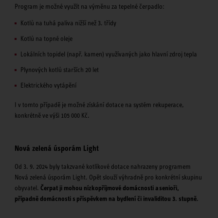
Program je možné využít na výměnu za tepelné čerpadlo:
Kotlů na tuhá paliva nižší než 3. třídy
Kotlů na topné oleje
Lokálních topidel (např. kamen) využívaných jako hlavní zdroj tepla
Plynových kotlů starších 20 let
Elektrického vytápění
I v tomto případě je možné získání dotace na systém rekuperace,
konkrétně ve výši 105 000 Kč.
Nová zelená úsporám Light
Od 3. 9. 2024 byly takzvané kotlíkové dotace nahrazeny programem
Nová zelená úsporám Light. Opět slouží výhradně pro konkrétní skupinu
obyvatel.
Čerpat ji mohou nízkopříjmové domácnosti a senioři,
případně domácnosti s příspěvkem na bydlení či invaliditou 3. stupně.