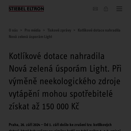
O nás
O nás
Pro média
Tiskové zprávy
Kotlíkové dotace nahradila
Nová zelená úsporám Light
Kotlíkové dotace nahradila
Nová zelená úsporám Light. Při
výměně neekologického zdroje
vytápění mohou spotřebitelé
získat až 150 000 Kč
Praha, 26. září 2024 – Od 1. září došlo ke zrušení tzv. kotlíkových