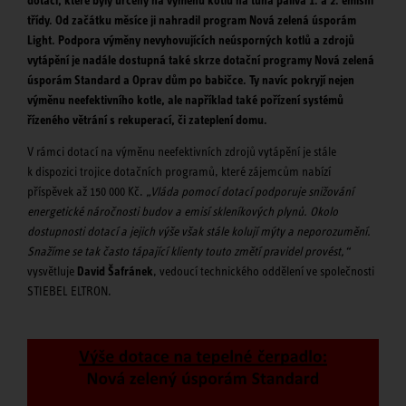
dotací, které byly určeny na výměnu kotlů na tuhá paliva 1. a 2. emisní
třídy. Od začátku měsíce ji nahradil program Nová zelená úsporám
Light. Podpora výměny nevyhovujících neúsporných kotlů a zdrojů
vytápění je nadále dostupná také skrze dotační programy Nová zelená
úsporám Standard a Oprav dům po babičce. Ty navíc pokryjí nejen
výměnu neefektivního kotle, ale například také pořízení systémů
řízeného větrání s rekuperací, či zateplení domu.
V rámci dotací na výměnu neefektivních zdrojů vytápění je stále
k dispozici trojice dotačních programů, které zájemcům nabízí
příspěvek až 150 000 Kč.
„Vláda pomocí dotací podporuje snižování
energetické náročnosti budov a emisí skleníkových plynů. Okolo
dostupnosti dotací a jejich výše však stále kolují mýty a neporozumění.
Snažíme se tak často tápající klienty touto změtí pravidel provést,“
vysvětluje
David Šafránek
, vedoucí technického oddělení ve společnosti
STIEBEL ELTRON.