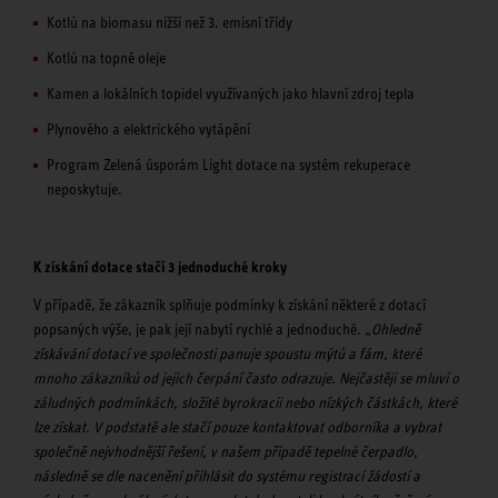
Kotlů na biomasu nižší než 3. emisní třídy
Kotlů na topné oleje
Kamen a lokálních topidel využívaných jako hlavní zdroj tepla
Plynového a elektrického vytápění
Program Zelená úsporám Light dotace na systém rekuperace
neposkytuje.
K získání dotace stačí 3 jednoduché kroky
V případě, že zákazník splňuje podmínky k získání některé z dotací
popsaných výše, je pak její nabytí rychlé a jednoduché.
„Ohledně
získávání dotací ve společnosti panuje spoustu mýtů a fám, které
mnoho zákazníků od jejich čerpání často odrazuje. Nejčastěji se mluví o
záludných podmínkách, složité byrokracii nebo nízkých částkách, které
lze získat. V podstatě ale stačí pouze kontaktovat odborníka a vybrat
společně nejvhodnější řešení, v našem případě tepelné čerpadlo,
následně se dle nacenění přihlásit do systému registrací žádostí a