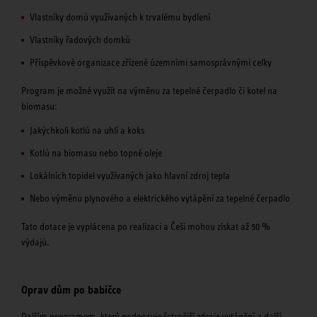
Vlastníky domů využívaných k trvalému bydlení
Vlastníky řadových domků
Příspěvkové organizace zřízené územními samosprávnými celky
Program je možné využít na výměnu za tepelné čerpadlo či kotel na
biomasu:
Jakýchkoli kotlů na uhlí a koks
Kotlů na biomasu nebo topné oleje
Lokálních topidel využívaných jako hlavní zdroj tepla
Nebo výměnu plynového a elektrického vytápění za tepelné čerpadlo
Tato dotace je vyplácena po realizaci a Češi mohou získat až 50 %
výdajů.
Oprav dům po babičce
Dalším programem, který podporuje šetrnější zdroje vytápění a další