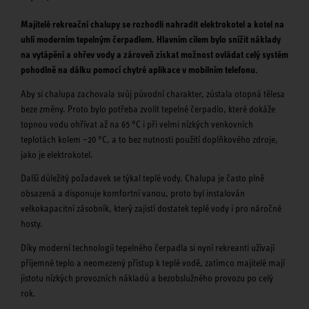
Majitelé rekreační chalupy se rozhodli nahradit elektrokotel a kotel na
uhlí moderním tepelným čerpadlem. Hlavním cílem bylo snížit náklady
na vytápění a ohřev vody a zároveň získat možnost ovládat celý systém
pohodlně na dálku pomocí chytré aplikace v mobilním telefonu.
Aby si chalupa zachovala svůj původní charakter, zůstala otopná tělesa
beze změny. Proto bylo potřeba zvolit tepelné čerpadlo, které dokáže
topnou vodu ohřívat až na 65 °C i při velmi nízkých venkovních
teplotách kolem –20 °C, a to bez nutnosti použití doplňkového zdroje,
jako je elektrokotel.
Další důležitý požadavek se týkal teplé vody. Chalupa je často plně
obsazená a disponuje komfortní vanou, proto byl instalován
velkokapacitní zásobník, který zajistí dostatek teplé vody i pro náročné
hosty.
Díky moderní technologii tepelného čerpadla si nyní rekreanti užívají
příjemné teplo a neomezený přístup k teplé vodě, zatímco majitelé mají
jistotu nízkých provozních nákladů a bezobslužného provozu po celý
rok.