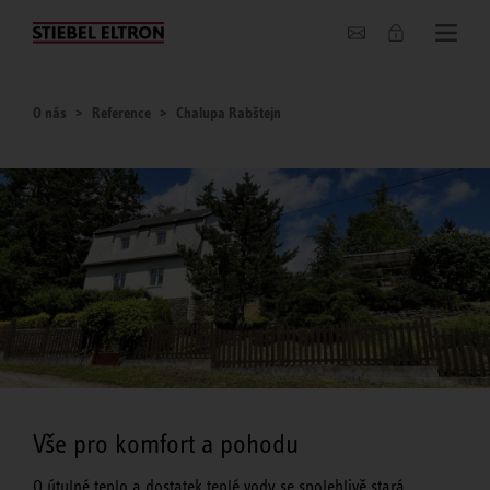
O nás
O nás
Reference
Chalupa Rabštejn
Vše pro komfort a pohodu
O útulné teplo a dostatek teplé vody se spolehlivě stará