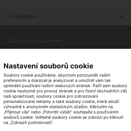
DALŠÍ INFORMACE
Naši obchodní partneři
Hledáte obchodní partnery STIEBEL ELTRON ve vašem okolí? Žádný
problém, do vyhledávacího pole stačí zadat PSČ nebo město a zobrazí
se vám naši partneři ve vašem okolí.
Nastavení souborů cookie
Soubory cookie používáme, abychom porozuměli vašim
preferencím a dokázali je analyzovat a umožnili vám tak
optimální používání našich webových stránek. Patří sem soubory
cookie nezbytné pro provoz stránek a pro řízení obchodních cílů
naší společnosti, soubory cookie pro zobrazování
personalizované reklamy a také soubory cookie, které slouží
výhradně k anonymním statistickým účelům. Kliknutím na
„Přijmout vše“ nebo „Potvrdit výběr“ souhlasíte s používáním
souborů cookie. Volitelné soubory cookie se zobrazí po kliknutí
YouTube
Facebook
LinkedIn
na „Zobrazit podrobnosti“.