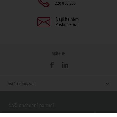
220 800 200
Napište nám
Poslat e-mail
SDÍLEJTE
Facebook
LinkedIn
DALŠÍ INFORMACE
Naši obchodní partneři
Hledáte obchodní partnery STIEBEL ELTRON ve vašem okolí? Žádný