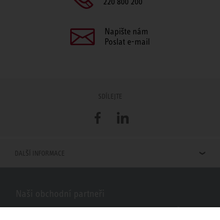
220 800 200
Napište nám
Poslat e-mail
SDÍLEJTE
Facebook
LinkedIn
DALŠÍ INFORMACE
Naši obchodní partneři
Hledáte obchodní partnery STIEBEL ELTRON ve vašem okolí? Žádný