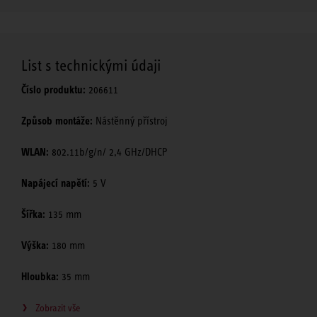
List s technickými údaji
Číslo produktu:
206611
Způsob montáže:
Nástěnný přístroj
WLAN:
802.11b/g/n/ 2,4 GHz/DHCP
Napájecí napětí:
5 V
Šířka:
135 mm
Výška:
180 mm
Hloubka:
35 mm
Zobrazit vše