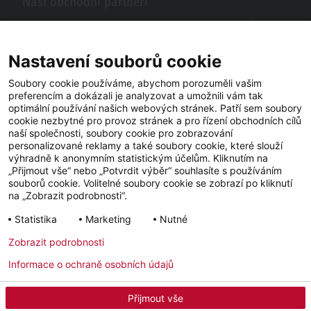
Naši obchodní partneři
Hledáte obchodní partnery STIEBEL ELTRON ve vašem okolí? Žádný
problém, do vyhledávacího pole stačí zadat PSČ nebo město a zobrazí
se vám naši partneři ve vašem okolí.
Nastavení souborů cookie
Soubory cookie používáme, abychom porozuměli vašim
preferencím a dokázali je analyzovat a umožnili vám tak
optimální používání našich webových stránek. Patří sem soubory
cookie nezbytné pro provoz stránek a pro řízení obchodních cílů
naší společnosti, soubory cookie pro zobrazování
personalizované reklamy a také soubory cookie, které slouží
výhradně k anonymním statistickým účelům. Kliknutím na
„Přijmout vše“ nebo „Potvrdit výběr“ souhlasíte s používáním
souborů cookie. Volitelné soubory cookie se zobrazí po kliknutí
YouTube
Facebook
LinkedIn
na „Zobrazit podrobnosti“.
Statistika
Marketing
Nutné
Instagram
Zobrazit podrobnosti
Informace o ochraně osobních údajů
Impressum
Ochrana osobních údajů
Newsletter
Přijmout vše
© 2026 - STIEBEL ELTRON GmbH & Co. KG (DE)