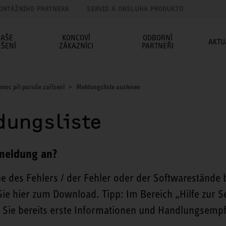
ONTÁŽNÍHO PARTNERA
SERVIS A OBSLUHA PRODUKTŮ
AŠE
KONCOVÍ
ODBORNÍ
AKTU
EŠENÍ
ZÁKAZNÍCI
PARTNEŘI
moc při poruše zařízení
Meldungsliste auslesen
dungsliste
meldung an?
 des Fehlers / der Fehler oder der Softwarestände be
ie hier zum Download. Tipp: Im Bereich „Hilfe zur Se
Sie bereits erste Informationen und Handlungsempf