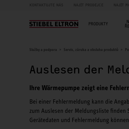
KONTAKTUJTE NÁS
NAJÍT PRODEJCE
NAJÍT M
N
PRODUKTY
Ř
Služby a podpora
Servis, záruka a obsluha produktů
Po
Auslesen der Mel
Ihre Wärmepumpe zeigt eine Fehler
Bei einer Fehlermeldung kann die Angabe
zum Auslesen der Meldungsliste finden S
Gerätedaten und Fehlermeldung können 