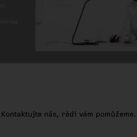
zt!
strierung
Kontaktujte nás, rádi vám pomůžeme.