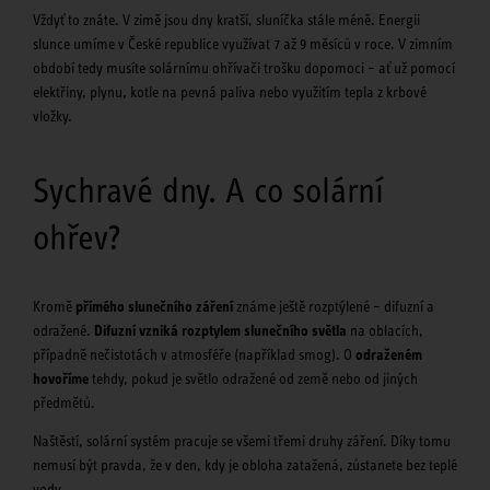
Vždyť to znáte. V zimě jsou dny kratší, sluníčka stále méně. Energii
slunce umíme v České republice využívat 7 až 9 měsíců v roce. V zimním
období tedy musíte solárnímu ohřívači trošku dopomoci – ať už pomocí
elektřiny, plynu, kotle na pevná paliva nebo využitím tepla z krbové
vložky.
Sychravé dny. A co solární
ohřev?
Kromě
přímého slunečního záření
známe ještě rozptýlené – difuzní a
odražené.
Difuzní vzniká rozptylem slunečního světla
na oblacích,
případně nečistotách v atmosféře (například smog). O
odraženém
hovoříme
tehdy, pokud je světlo odražené od země nebo od jiných
předmětů.
Naštěstí, solární systém pracuje se všemi třemi druhy záření. Díky tomu
nemusí být pravda, že v den, kdy je obloha zatažená, zůstanete bez teplé
vody.