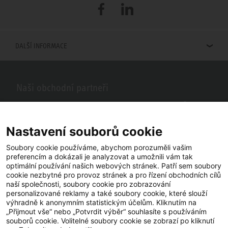
Facebook
LinkedIn
DALŠÍ INFORMACE
Naši obchodní partneři
Hledáte obchodní partnery STIEBEL ELTRON ve vašem okolí? Žádný
problém, do vyhledávacího pole stačí zadat PSČ nebo město a zobrazí
se vám naši partneři ve vašem okolí.
Nastavení souborů cookie
Soubory cookie používáme, abychom porozuměli vašim
preferencím a dokázali je analyzovat a umožnili vám tak
optimální používání našich webových stránek. Patří sem soubory
cookie nezbytné pro provoz stránek a pro řízení obchodních cílů
naší společnosti, soubory cookie pro zobrazování
personalizované reklamy a také soubory cookie, které slouží
výhradně k anonymním statistickým účelům. Kliknutím na
„Přijmout vše“ nebo „Potvrdit výběr“ souhlasíte s používáním
souborů cookie. Volitelné soubory cookie se zobrazí po kliknutí
YouTube
Facebook
LinkedIn