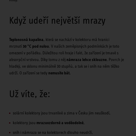
Když udeří největší mrazy
Teplonosná kapalina
, která se nachází v kolektoru má hranici
mrznutí
30 °C pod nulou
. V našich zeměpisných podmínkách je toto
omezení v pořádku. Důležitou roli hraje i fakt, že zařízení je tmavé s
absorpční vrstvou. Díky tomu z něj
námraza lehce sklouzne
. Povrch je
hladký, ve sklonu minimálně 30 stupňů, a tak se i sníh na něm těžko
udrží. O zařízení se tedy
nemusíte bát.
Už víte, že:
solární kolektory jsou trvanlivé a zima v Česku jim neuškodí,
kolektory jsou
mrazuvzdorné a voděodolné
,
sníh i námraza se na kolektorech dlouho neudrží,