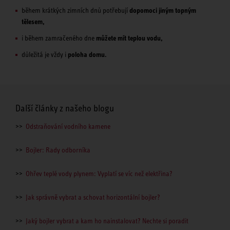
během krátkých zimních dnů potřebují
dopomoci jiným topným
tělesem,
i během zamračeného dne
můžete mít teplou vodu,
důležitá je vždy i
poloha domu.
Další články z našeho blogu
>>
Odstraňování vodního kamene
>>
Bojler: Rady odborníka
>>
Ohřev teplé vody plynem: Vyplatí se víc než elektřina?
>>
Jak správně vybrat a schovat horizontální bojler?
>>
Jaký bojler vybrat a kam ho nainstalovat? Nechte si poradit