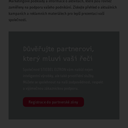
Marketingové podklady a informace o aktivitách, které jsou rovněž
zaměřeny na podporu vašeho podnikání. Získejte přehled o aktuálních
kampaních a reklamních materiálech pro lepší prezentaci vaší
společnosti.
Důvěřujte partnerovi,
který mluví vaší řečí
Společnost STIEBEL ELTRON vám nabízí nejen
inteligentní výrobky, ale také prvotřídní služby.
Můžete se spolehnout na naši zodpovědnost, respekt
a výjimečnou zákaznickou podporu.
Registrace do partnerské zóny