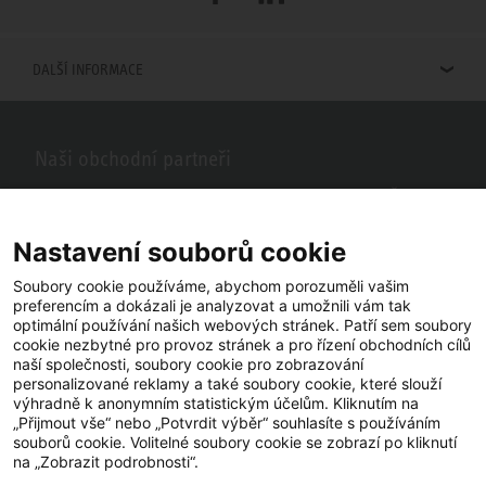
DALŠÍ INFORMACE
Naši obchodní partneři
Hledáte obchodní partnery STIEBEL ELTRON ve vašem okolí? Žádný
problém, do vyhledávacího pole stačí zadat PSČ nebo město a zobrazí
se vám naši partneři ve vašem okolí.
Nastavení souborů cookie
Soubory cookie používáme, abychom porozuměli vašim
preferencím a dokázali je analyzovat a umožnili vám tak
optimální používání našich webových stránek. Patří sem soubory
cookie nezbytné pro provoz stránek a pro řízení obchodních cílů
naší společnosti, soubory cookie pro zobrazování
personalizované reklamy a také soubory cookie, které slouží
výhradně k anonymním statistickým účelům. Kliknutím na
„Přijmout vše“ nebo „Potvrdit výběr“ souhlasíte s používáním
souborů cookie. Volitelné soubory cookie se zobrazí po kliknutí
YouTube
Facebook
LinkedIn
na „Zobrazit podrobnosti“.