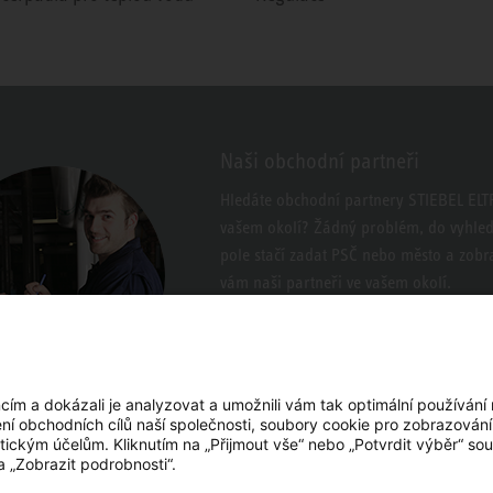
Naši obchodní partneři
Hledáte obchodní partnery STIEBEL EL
vašem okolí? Žádný problém, do vyhle
pole stačí zadat PSČ nebo město a zobra
vám naši partneři ve vašem okolí.
m a dokázali je analyzovat a umožnili vám tak optimální používání
ení obchodních cílů naší společnosti, soubory cookie pro zobrazován
tickým účelům. Kliknutím na „Přijmout vše“ nebo „Potvrdit výběr“ sou
a „Zobrazit podrobnosti“.