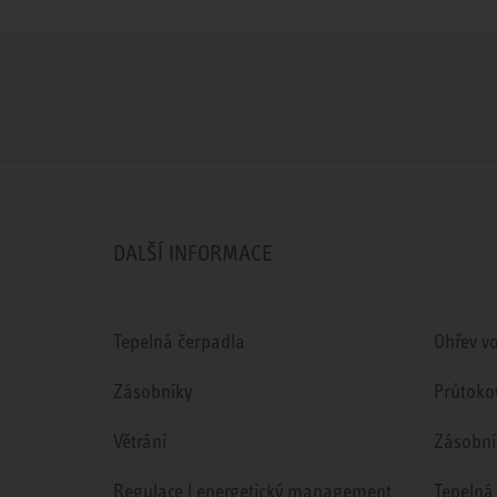
DALŠÍ INFORMACE
Tepelná čerpadla
Ohřev v
Zásobníky
Průtoko
Větrání
Zásobní
Regulace l energetický management
Tepelná