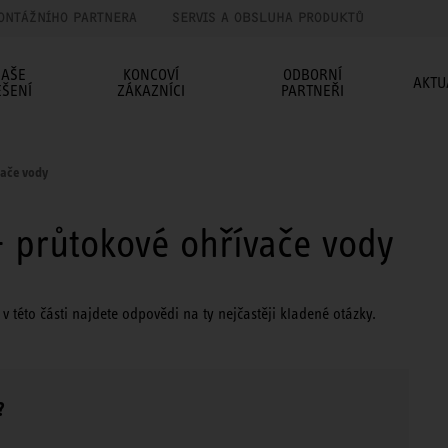
ONTÁŽNÍHO PARTNERA
SERVIS A OBSLUHA PRODUKTŮ
AŠE
KONCOVÍ
ODBORNÍ
AKTU
EŠENÍ
ZÁKAZNÍCI
PARTNEŘI
vače vody
- průtokové ohřívače vody
této části najdete odpovědi na ty nejčastěji kladené otázky.
?