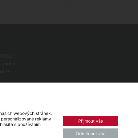
TRON ve
dávacího
zí se
 našich webových stránek.
í personalizované reklamy
Přijmout vše
hlasíte s používáním
Odmítnout vše