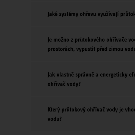
Jaké systémy ohřevu využívají průto
Je možno z průtokového ohřívače vo
prostorách, vypustit před zimou vod
Jak vlastně správně a energeticky ef
ohřívač vody?
Který průtokový ohřívač vody je vho
vodu?