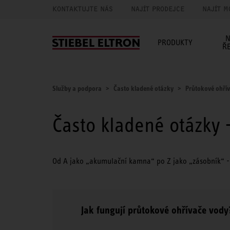
KONTAKTUJTE NÁS
NAJÍT PRODEJCE
NAJÍT M
N
PRODUKTY
Ř
Služby a podpora
Často kladené otázky
Průtokové ohří
Často kladené otázky 
Od A jako „akumulační kamna“ po Z jako „zásobník“ - v 
Jak fungují průtokové ohřívače vody