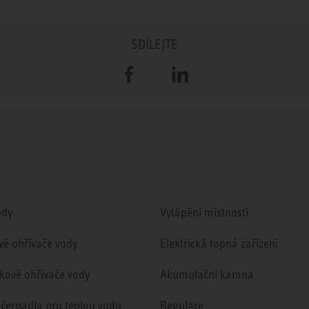
SDÍLEJTE
Facebook
LinkedIn
ody
Vytápění místností
vé ohřívače vody
Elektrická topná zařízení
kové ohřívače vody
Akumulační kamna
 čerpadla pro teplou vodu
Regulace