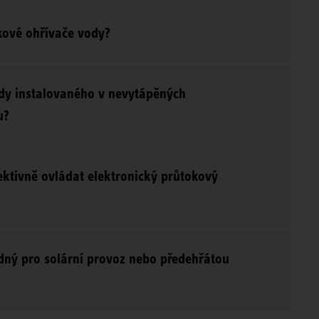
kové ohřívače vody?
dy instalovaného v nevytápěných
u?
ektivně ovládat elektronický průtokový
dný pro solární provoz nebo předehřátou