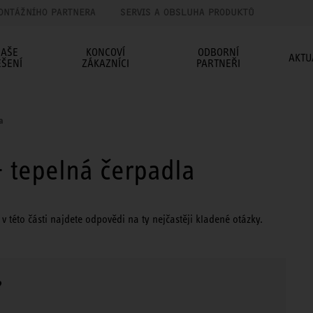
ONTÁŽNÍHO PARTNERA
SERVIS A OBSLUHA PRODUKTŮ
AŠE
KONCOVÍ
ODBORNÍ
AKTU
EŠENÍ
ZÁKAZNÍCI
PARTNEŘI
a
- tepelná čerpadla
této části najdete odpovědi na ty nejčastěji kladené otázky.
?