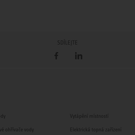
SDÍLEJTE
Facebook
LinkedIn
ody
Vytápění místností
vé ohřívače vody
Elektrická topná zařízení