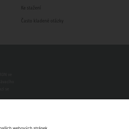
Ke stažení
Často kladené otázky
TRON ve
dávacího
zí se
 našich webových stránek.