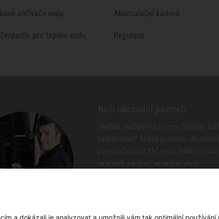
kové ohřívače vody
Akumulační kamna
 čerpadla pro teplou vodu
Regulace
Naši obchodní partneři
Hledáte obchodní partnery STIEBEL EL
vašem okolí? Žádný problém, do vyhle
pole stačí zadat PSČ nebo město a zobra
vám naši partneři ve vašem okolí.
m a dokázali je analyzovat a umožnili vám tak optimální používání