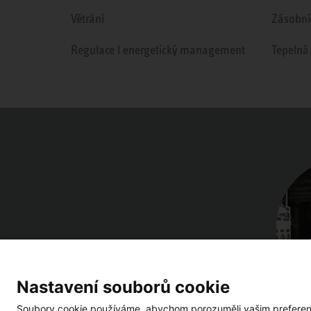
Větrání
Zásobní
Regulace l energetický management
Tepelná
Nastavení souborů cookie
Soubory cookie používáme, abychom porozuměli vašim preferencí