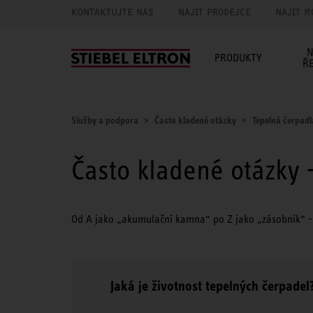
KONTAKTUJTE NÁS
NAJÍT PRODEJCE
NAJÍT M
N
PRODUKTY
Ř
Služby a podpora
Často kladené otázky
Tepelná čerpadl
Často kladené otázky 
Od A jako „akumulační kamna“ po Z jako „zásobník“ - v 
Jaká je životnost tepelných čerpadel