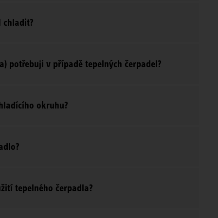
 chladit?
a) potřebuji v případě tepelných čerpadel?
hladícího okruhu?
adlo?
žití tepelného čerpadla?