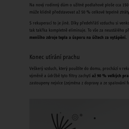
Na nový rodinný dům o užitné podlahové ploše cca 150 m
může klidně představovat až 50 % celkové tepelné ztrá
S rekuperací to je jiné. Díky předehřátí vzduchu si ven
tak takřka kompletně eliminuje. To vše za neustálého p
menšího zdroje tepla a úsporu na účtech za vytápění.
Konec utírání prachu
Veškerý vzduch, který pouštíte do domu, prochází v reku
až 90 % velkých pra
výměně a údržbě tyto filtry zachytí
zastoupeny nejvíce (zejména z dopravy a ze spalování fo