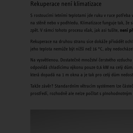
Rekuperace není klimatizace
S rostoucími letními teplotami jde ruku v ruce potřeba 
na stěně nebo v podhledu. Klimatizace funguje tak, že s
není p
zpět. V rámci tohoto procesu však, jak asi tušíte,
Rekuperace na druhou stranu sice dokáže přivádět ochl
jeho teplota nemůže být nižší než 16 °C, aby nedocházel
Na vysvětlenou. Dostatečné množství čerstvého vzduch
odpovídá chladícímu výkonu pouze 0,6 kW na celý dům. 
která dopadá na 1 m okna a je tak pro celý dům nedos
Takže závěr? Standardním větracím systémem lze částečn
prostředí, rozhodně ale nelze počítat s plnohodnotným