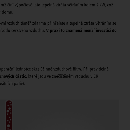
2 činí výpočtově tato tepelná ztráta větráním kolem 2 kW, což
ty domu.
kovní vzduch téměř zdarma přihřejete a tepelná ztráta větráním se
V praxi to znamená menší investici do
řívodu čerstvého vzduchu.
perační jednotce skrz účinné vzduchové filtry. Při pravidelné
chových částic
, které jsou ve znečištěném vzduchu v ČR
silních paliv).