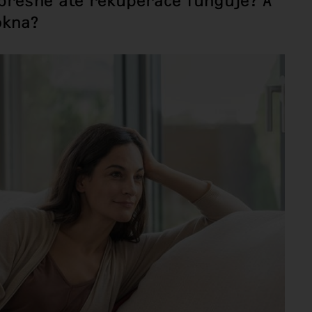
přesně ale rekuperace funguje? A
okna?