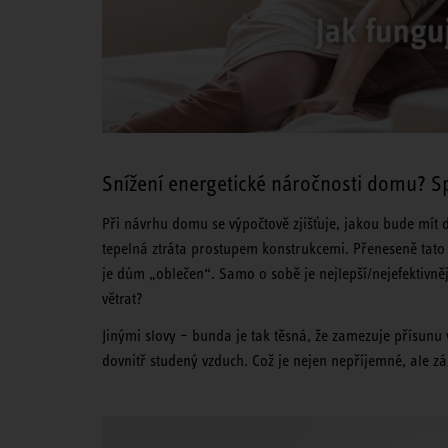
Snížení energetické náročnosti domu? Sp
Při návrhu domu se výpočtově zjišťuje, jakou bude mít 
tepelná ztráta prostupem konstrukcemi. Přeneseně tato 
je dům „oblečen“. Samo o sobě je nejlepší/nejefektivně
větrat?
Jinými slovy – bunda je tak těsná, že zamezuje přísunu 
dovnitř studený vzduch. Což je nejen nepříjemné, ale z