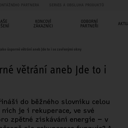
ONTÁŽNÍHO PARTNERA
SERVIS A OBSLUHA PRODUKTŮ
AŠE
KONCOVÍ
ODBORNÍ
AKTU
EŠENÍ
ZÁKAZNÍCI
PARTNEŘI
ako úsporné větrání aneb Jde to i se zavřenými okny
né větrání aneb Jde to i
řináší do běžného slovníku celou
nich je i rekuperace, ve své
ro zpětné získávání energie – v