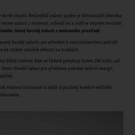
v domě chladit. Nejčastější známý systém je klimatizační jednotka
i vezme vzduch z místnosti, ochladí ho a vrátí ve stejném množství
řiváděn žádný čerstvý vzduch z venkovního prostředí
.
azený čerstvý vzduch, ale vzhledem k nezaizolovanému potrubí
o ke srážení vzdušné vlhkosti na trubkách.
u na běžný rodinný dům se řádově pohybuje kolem 200 m3/h, což
Tento chladící výkon pro představu pokrývá solární energii,
tatečný.
ě místnost ochlazovat a zvýšit si pocitový komfort vnitřního
 chlazením.