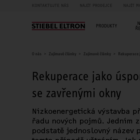
KONTAKTUJTE NÁS
NAJÍT PRODEJCE
NAJÍT M
N
PRODUKTY
Ř
O nás
Zajímavé články
Zajímavé články
Rekuperace j
Rekuperace jako úspor
se zavřenými okny
Nízkoenergetická výstavba p
řadu nových pojmů. Jedním z 
podstatě jednoslovný název p