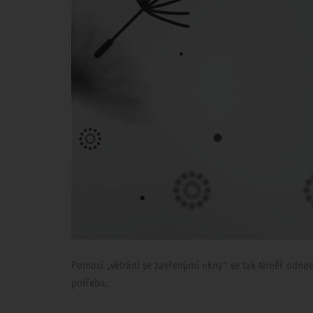
Pomocí „větrání se zavřenými okny“ se tak téměř odnaučí
potřeba.