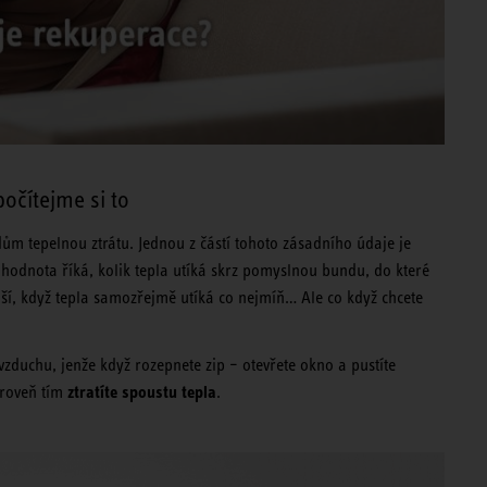
očítejme si to
dům tepelnou ztrátu. Jednou z částí tohoto zásadního údaje je
hodnota říká, kolik tepla utíká skrz pomyslnou bundu, do které
jší, když tepla samozřejmě utíká co nejmíň… Ale co když chcete
vzduchu, jenže když rozepnete zip – otevřete okno a pustíte
ztratíte spoustu tepla
ároveň tím
.