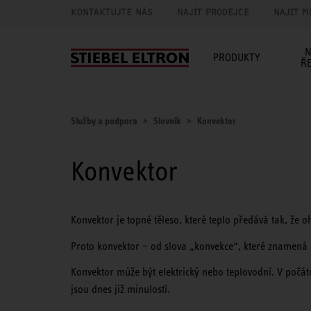
KONTAKTUJTE NÁS
NAJÍT PRODEJCE
NAJÍT M
N
PRODUKTY
Ř
Služby a podpora
Slovník
Konvektor
Konvektor
Konvektor je topné těleso, které teplo předává tak, že 
Proto konvektor – od slova „konvekce“, které znamená
Konvektor může být elektrický nebo teplovodní. V počátc
jsou dnes již minulostí.