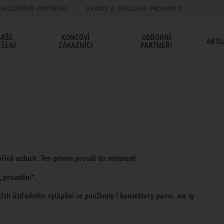
ONTÁŽNÍHO PARTNERA
SERVIS A OBSLUHA PRODUKTŮ
AŠE
KONCOVÍ
ODBORNÍ
AKTU
EŠENÍ
ZÁKAZNÍCI
PARTNEŘI
ohřívá vzduch. Ten potom proudí do místnosti.
 „proudění“.
ích ústředního vytápění se používaly i konvektory parní, ale ty