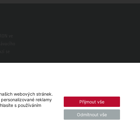
TRON ve
dávacího
zí se
 našich webových stránek.
í personalizované reklamy
Přijmout vše
hlasíte s používáním
Odmítnout vše
© 2026 - STIEBEL ELTRON GmbH & Co. KG (DE)