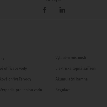
Facebook
LinkedIn
ody
Vytápění místností
vé ohřívače vody
Elektrická topná zařízení
kové ohřívače vody
Akumulační kamna
 čerpadla pro teplou vodu
Regulace