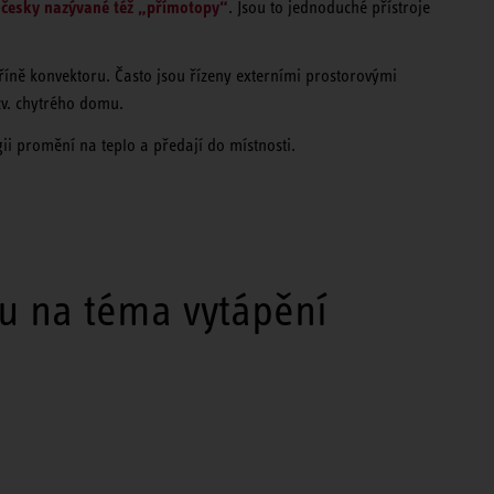
, česky nazývané též „přímotopy“
. Jsou to jednoduché přístroje
skříně konvektoru. Často jsou řízeny externími prostorovými
zv. chytrého domu.
gii promění na teplo a předají do místnosti.
ku na téma vytápění