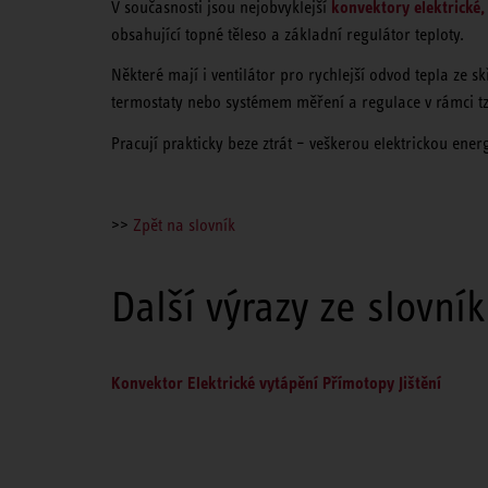
konvektory elektrické
V současnosti jsou nejobvyklejší
obsahující topné těleso a základní regulátor teploty.
Některé mají i ventilátor pro rychlejší odvod tepla ze 
termostaty nebo systémem měření a regulace v rámci t
Pracují prakticky beze ztrát – veškerou elektrickou ener
>>
Zpět na slovník
Další výrazy ze slovní
Konvektor
Elektrické vytápění
Přímotopy
Jištění