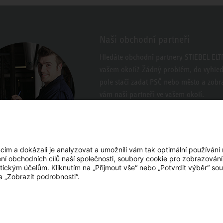
Naši obchodní partneři
Hledáte obchodní partnery STIEBEL EL
vašem okolí? Žádný problém, do vyhle
pole stačí zadat PSČ nebo město a zobra
vám naši partneři ve vašem okolí.
m a dokázali je analyzovat a umožnili vám tak optimální používání
ení obchodních cílů naší společnosti, soubory cookie pro zobrazován
tickým účelům. Kliknutím na „Přijmout vše“ nebo „Potvrdit výběr“ sou
a „Zobrazit podrobnosti“.
YouTube
Facebook
LinkedIn
Instagram