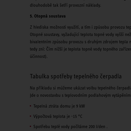
dlouhodobě tak šetří provozní náklady.
5. Otopná soustava
Z hlediska možnosti využití, a tím i způsobu provozu t
Otopné soustavy, vyžadující teplotu topné vody vyšší 
bivalentním způsobu provozu s druhým zdrojem tepla 
tedy zní: Čím nižší je teplota topné vody topného zařízen
účinnost).
Tabulka spotřeby tepelného čerpadla
Na příkladu si můžeme ukázat volbu tepelného čerpadla
Jde o novostavbu s teplovodním podlahovým vytápění
Tepelná ztráta domu je 9 kW
Výpočtová teplota je -15 °C
Spotřebu teplé vody počítáme 200 l/den .