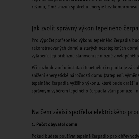
režimu, čímž snižují spotřebu energie bez kompromisu 
Jak zvolit správný výkon tepelného čerpa
Pro výpočet potřebného výkonu tepelného čerpadla budet
rekonstruovaných domů a starých nezateplených domů. H
vytápění. Její přibližné stanovení je možné z vytápěné
Při rozhodování o instalaci tepelného čerpadla je zás
snížení energetické náročnosti domu (zateplení, výměn
tepelného čerpadla vyššího výkonu, které bude dražší
správným výběrem tepelného čerpadla vám pomůže i n
Na čem závisí spotřeba elektrického pro
1. Počet obyvatel domu
Pokud budete používat tepelné čerpadlo pro ohřev vod