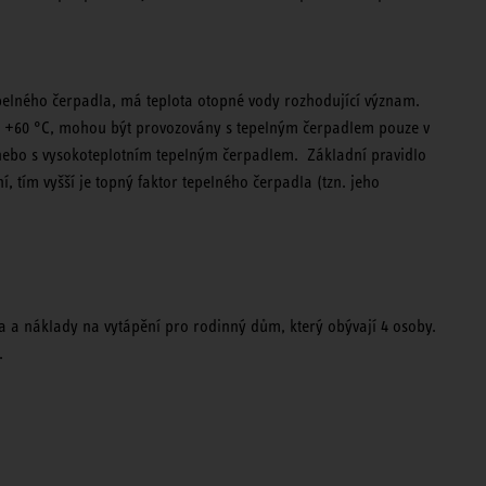
epelného čerpadla, má teplota otopné vody rozhodující význam.
než +60 °C, mohou být provozovány s tepelným čerpadlem pouze v
nebo s vysokoteplotním tepelným čerpadlem. Základní pravidlo
í, tím vyšší je topný faktor tepelného čerpadla (tzn. jeho
 a náklady na vytápění pro rodinný dům, který obývají 4 osoby.
m.