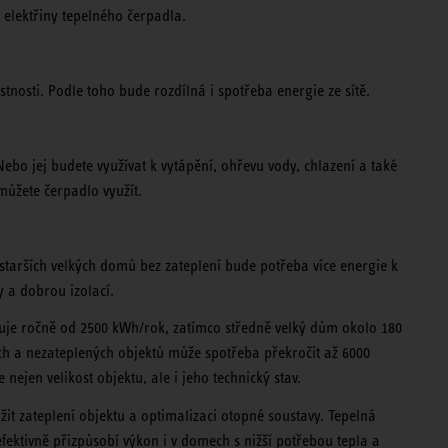
a elektřiny tepelného čerpadla.
tnosti. Podle toho bude rozdílná i spotřeba energie ze sítě.
ebo jej budete využívat k vytápění, ohřevu vody, chlazení a také
můžete čerpadlo využít.
U starších velkých domů bez zateplení bude potřeba více energie k
y a dobrou izolací.
uje ročně od 2500 kWh/rok, zatímco středně velký dům okolo 180
h a nezateplených objektů může spotřeba překročit až 6000
ejen velikost objektu, ale i jeho technický stav.
žit zateplení objektu a optimalizaci otopné soustavy. Tepelná
fektivně přizpůsobí výkon i v domech s nižší potřebou tepla a