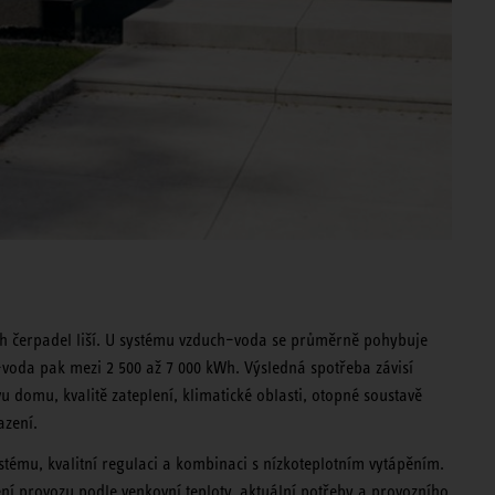
ých čerpadel liší. U systému vzduch–voda se průměrně pohybuje
–voda pak mezi 2 500 až 7 000 kWh. Výsledná spotřeba závisí
vu domu, kvalitě zateplení, klimatické oblasti, otopné soustavě
azení.
stému, kvalitní regulaci a kombinaci s nízkoteplotním vytápěním.
í provozu podle venkovní teploty, aktuální potřeby a provozního