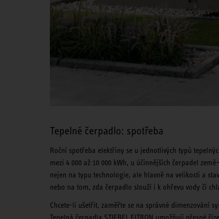
Tepelné čerpadlo: spotřeba
Roční spotřeba elektřiny se u jednotlivých typů tepeln
mezi 4 000 až 10 000 kWh, u účinnějších čerpadel země
nejen na typu technologie, ale hlavně na velikosti a sta
nebo na tom, zda čerpadlo slouží i k ohřevu vody či chl
Chcete-li ušetřit, zaměřte se na správné dimenzování sy
Tepelná čerpadla STIEBEL ELTRON umožňují přesné řízen