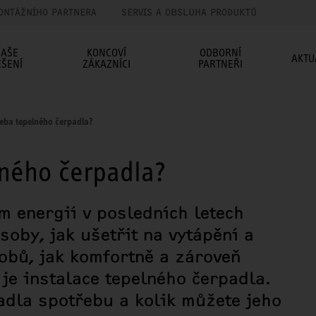
ONTÁŽNÍHO PARTNERA
SERVIS A OBSLUHA PRODUKTŮ
AŠE
KONCOVÍ
ODBORNÍ
AKTU
EŠENÍ
ZÁKAZNÍCI
PARTNEŘI
řeba tepelného čerpadla?
lného čerpadla?
 energií v posledních letech
oby, jak ušetřit na vytápění a
obů, jak komfortně a zároveň
 je instalace tepelného čerpadla.
adla spotřebu a kolik můžete jeho