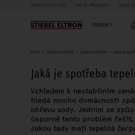
KONTAKTUJTE NÁS
NAJÍT PRODEJCE
NAJÍT M
N
PRODUKTY
Ř
O nás
Zajímavé články
Zajímavé články
Jaká je spot
Jaká je spotřeba tepe
Vzhledem k nestabilním cenám
hledá mnoho domácností způs
ohřevu vody. Jedním ze způs
úsporně tento problém řešit,
Jakou tedy mají tepelná čerp