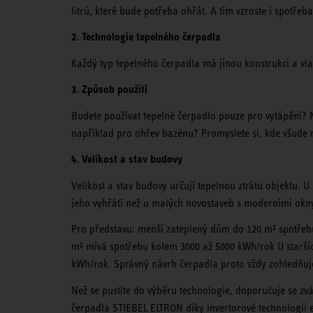
litrů, které bude potřeba ohřát. A tím vzroste i spotřeb
2. Technologie tepelného čerpadla
Každý typ tepelného čerpadla má jinou konstrukci a vlas
3. Způsob použití
Budete používat tepelné čerpadlo pouze pro vytápění? N
například pro ohřev bazénu? Promyslete si, kde všude 
4. Velikost a stav budovy
Velikost a stav budovy určují tepelnou ztrátu objektu. 
jeho vyhřátí než u malých novostaveb s moderními okn
Pro představu: menší zateplený dům do 120 m² spotřeb
m² mívá spotřebu kolem 3000 až 5000 kWh/rok U staršíc
kWh/rok. Správný návrh čerpadla proto vždy zohledňuje n
Než se pustíte do výběru technologie, doporučuje se zvá
čerpadla STIEBEL ELTRON díky invertorové technologii e