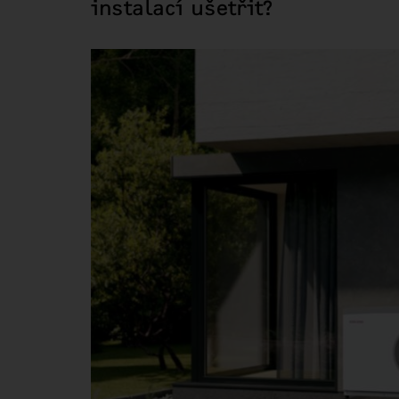
instalací ušetřit?