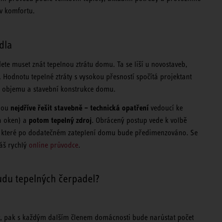
v komfortu.
dla
e muset znát tepelnou ztrátu domu. Ta se liší u novostaveb,
odnotu tepelné ztráty s vysokou přesností spočítá projektant
ho objemu a stavební konstrukce domu.
nejdříve řešit stavebně – technická opatření
adou
vedoucí ke
potom tepelný zdroj
a oken) a
. Obrácený postup vede k volbě
 a které po dodatečném zateplení domu bude předimenzováno. Se
áš rychlý
online průvodce
.
udu tepelných čerpadel?
y, pak s každým dalším členem domácnosti bude narůstat počet