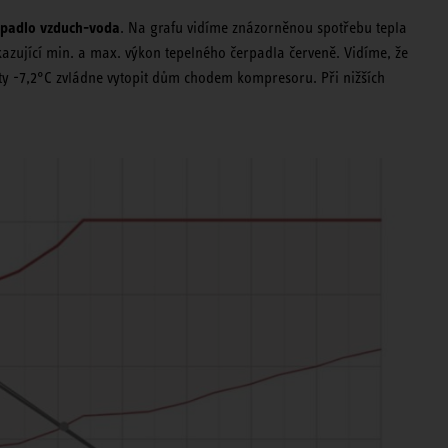
rpadlo vzduch-voda
. Na grafu vidíme znázorněnou spotřebu tepla
 ukazující min. a max. výkon tepelného čerpadla červeně. Vidíme, že
oty -7,2°C zvládne vytopit dům chodem kompresoru. Při nižších