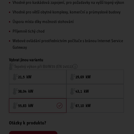
Vhodné pro kaskádová zapojení, pro požadavky na vyšší topný výkon
Vhodné pro větší obytné komplexy, komerční a průmyslové budovy
Úspora místa díky možnosti stohování
Příjemně tichý chod
Webové ovládání prostřednictvím počítače s bránou Internet Service
Gateway
Vybrat jinou variantu
Tepelný výkon při B0/W35 (EN 14511)
21,5 kW
29,69 kW
38,04 kW
43,1 kW
55,83 kW
67,10 kW
Otázky k produktu?