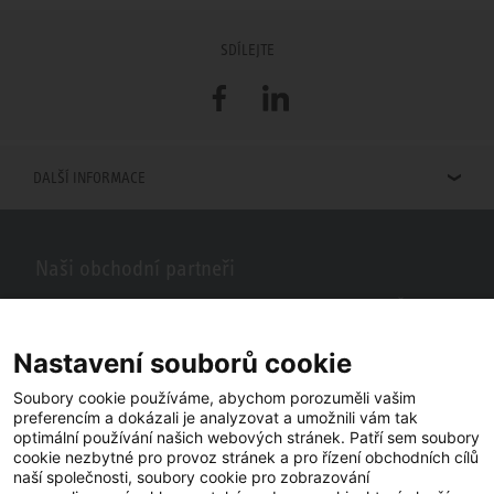
SDÍLEJTE
Facebook
LinkedIn
DALŠÍ INFORMACE
Naši obchodní partneři
Hledáte obchodní partnery STIEBEL ELTRON ve vašem okolí? Žádný
problém, do vyhledávacího pole stačí zadat PSČ nebo město a zobrazí
se vám naši partneři ve vašem okolí.
Nastavení souborů cookie
Soubory cookie používáme, abychom porozuměli vašim
preferencím a dokázali je analyzovat a umožnili vám tak
optimální používání našich webových stránek. Patří sem soubory
cookie nezbytné pro provoz stránek a pro řízení obchodních cílů
naší společnosti, soubory cookie pro zobrazování