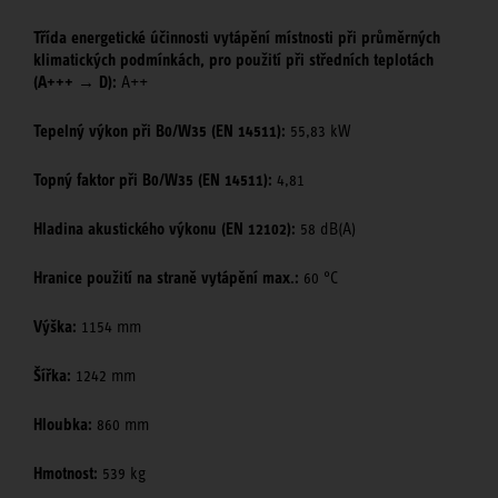
Třída energetické účinnosti vytápění místnosti při průměrných
klimatických podmínkách, pro použití při středních teplotách
(A+++ → D):
A++
Tepelný výkon při B0/W35 (EN 14511):
55,83 kW
Topný faktor při B0/W35 (EN 14511):
4,81
Hladina akustického výkonu (EN 12102):
58 dB(A)
Hranice použití na straně vytápění max.:
60 °C
Výška:
1154 mm
Šířka:
1242 mm
Hloubka:
860 mm
Hmotnost:
539 kg