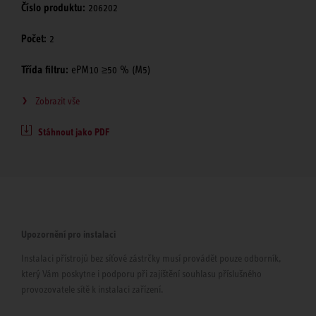
Číslo produktu:
206202
Počet:
2
Třída filtru:
ePM10 ≥50 % (M5)
Zobrazit vše
Stáhnout jako PDF
Upozornění pro instalaci
Instalaci přístrojů bez síťové zástrčky musí provádět pouze odborník,
který Vám poskytne i podporu při zajištění souhlasu příslušného
provozovatele sítě k instalaci zařízení.