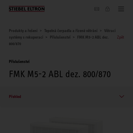
O nás
Produkty a řešení
Tepelná čerpadla a řízené větrání
Větrací
systémy s rekuperací
Příslušenství
FMK M5-2 ABL dez.
Zpět
800/870
Příslušenství
FMK M5-2 ABL dez. 800/870
Přehled