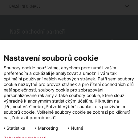
DALŠÍ INFORMACE
Naši obchodní partneři
Hledáte obchodní partnery STIEBEL ELTRON ve vašem okolí? Žádný
problém, do vyhledávacího pole stačí zadat PSČ nebo město a zobrazí
se vám naši partneři ve vašem okolí.
Nastavení souborů cookie
Soubory cookie používáme, abychom porozuměli vašim
preferencím a dokázali je analyzovat a umožnili vám tak
optimální používání našich webových stránek. Patří sem soubory
cookie nezbytné pro provoz stránek a pro řízení obchodních cílů
naší společnosti, soubory cookie pro zobrazování
personalizované reklamy a také soubory cookie, které slouží
výhradně k anonymním statistickým účelům. Kliknutím na
„Přijmout vše“ nebo „Potvrdit výběr“ souhlasíte s používáním
souborů cookie. Volitelné soubory cookie se zobrazí po kliknutí
YouTube
Facebook
LinkedIn
na „Zobrazit podrobnosti“.
Statistika
Marketing
Nutné
Instagram