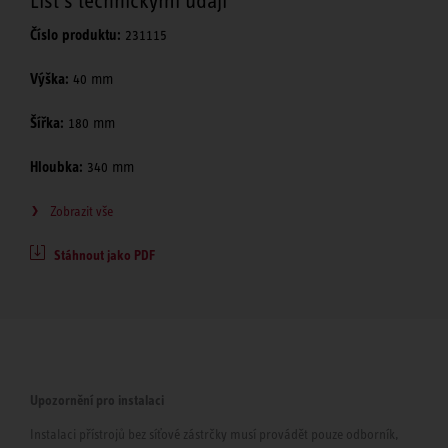
List s technickými údaji
Číslo produktu:
231115
Výška:
40 mm
Šířka:
180 mm
Hloubka:
340 mm
Zobrazit vše
Stáhnout jako PDF
Upozornění pro instalaci
Instalaci přístrojů bez síťové zástrčky musí provádět pouze odborník,