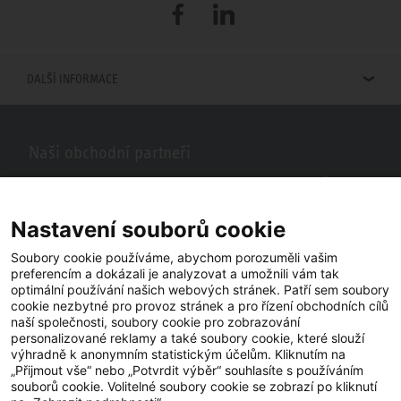
Facebook
LinkedIn
DALŠÍ INFORMACE
Naši obchodní partneři
Hledáte obchodní partnery STIEBEL ELTRON ve vašem okolí? Žádný
problém, do vyhledávacího pole stačí zadat PSČ nebo město a zobrazí
se vám naši partneři ve vašem okolí.
Nastavení souborů cookie
Soubory cookie používáme, abychom porozuměli vašim
preferencím a dokázali je analyzovat a umožnili vám tak
optimální používání našich webových stránek. Patří sem soubory
cookie nezbytné pro provoz stránek a pro řízení obchodních cílů
naší společnosti, soubory cookie pro zobrazování
personalizované reklamy a také soubory cookie, které slouží
výhradně k anonymním statistickým účelům. Kliknutím na
„Přijmout vše“ nebo „Potvrdit výběr“ souhlasíte s používáním
souborů cookie. Volitelné soubory cookie se zobrazí po kliknutí
YouTube
Facebook
LinkedIn